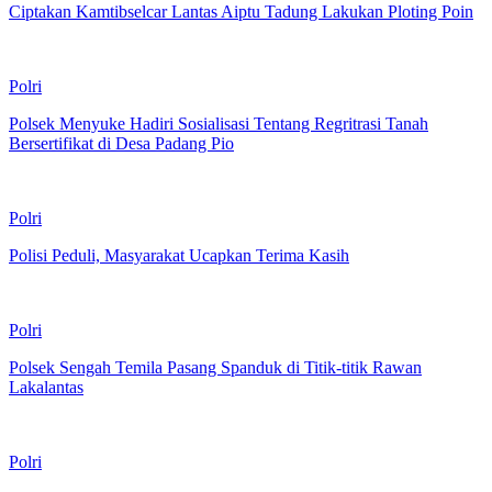
Ciptakan Kamtibselcar Lantas Aiptu Tadung Lakukan Ploting Poin
Polri
Polsek Menyuke Hadiri Sosialisasi Tentang Regritrasi Tanah
Bersertifikat di Desa Padang Pio
Polri
Polisi Peduli, Masyarakat Ucapkan Terima Kasih
Polri
Polsek Sengah Temila Pasang Spanduk di Titik-titik Rawan
Lakalantas
Polri