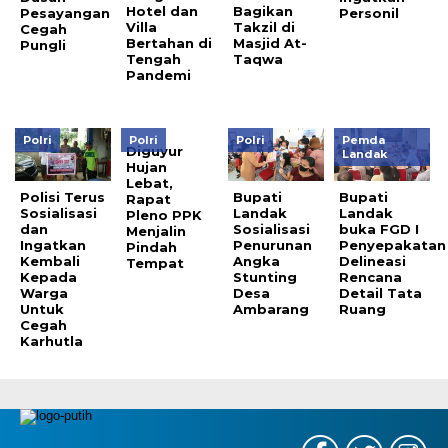
Hotel dan
Bagikan
Pesayangan
Personil
Villa
Takzil di
Cegah
Bertahan di
Masjid At-
Pungli
Tengah
Taqwa
Pandemi
Polri
Polri
Polri
Pemda
Diguyur
Landak
Hujan
Lebat,
Polisi Terus
Bupati
Bupati
Rapat
Sosialisasi
Landak
Landak
Pleno PPK
dan
Sosialisasi
buka FGD I
Menjalin
Ingatkan
Penurunan
Penyepakatan
Pindah
Kembali
Angka
Delineasi
Tempat
Kepada
Stunting
Rencana
Warga
Desa
Detail Tata
Untuk
Ambarang
Ruang
Cegah
Karhutla