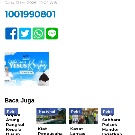
Rabu, 13 Mei 2026 - 19:02 WIB
1001990801
Baca Juga
Polri
Nasional
Polri
Polri
Bripka
Kanit
Atung
Sabhara
Rangkul
Polsek
Kiat
Kasat
Kepala
Mandor
Pengusaha
Lantas
Dusun
Ingatkan