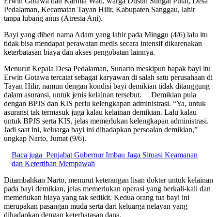
Erwin Gotawa dan Karnila Wati, warga Dusun Sungai Putat, Desa
Pedalaman, Kecamatan Tayan Hilir, Kabupaten Sanggau, lahir
tanpa lubang anus (Atresia Ani).
Bayi yang diberi nama Adam yang lahir pada Minggu (4/6) lalu itu
tidak bisa mendapat perawatan medis secara intensif dikarenakan
keterbatasan biaya dan akses pengobatan lainnya.
Menurut Kepala Desa Pedalaman, Sunarto meskipun bapak bayi itu
Erwin Gotawa tercatat sebagai karyawan di salah satu perusahaan di
Tayan Hilir, namun dengan kondisi bayi demikian tidak ditanggung
dalam asuransi, untuk jenis kelainan tersebut. Demikian pula
dengan BPJS dan KIS perlu kelengkapan administrasi. “Ya, untuk
asuransi tak termasuk juga kalau kelainan demikian. Lalu kalau
untuk BPJS serta KIS, jelas memerlukan kelengkapan administrasi.
Jadi saat ini, keluarga bayi ini dihadapkan persoalan demikian,”
ungkap Narto, Jumat (9/6).
Baca juga
Penjabat Gubernur Imbau Jaga Situasi Keamanan
dan Ketertiban Mempawah
Ditambahkan Narto, menurut keterangan lisan dokter untuk kelainan
pada bayi demikian, jelas memerlukan operasi yang berkali-kali dan
memerlukan biaya yang tak sedikit. Kedua orang tua bayi ini
merupakan pasangan muda serta dari keluarga nelayan yang
dihadapkan dengan keterbatasan dana.