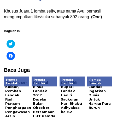
Khusus Juara 1 lomba selfy, atas nama Ayu, berhasil
mengumpulkan like/suka sebanyak 892 orang.
(One)
Bagikan ini:
Klik
untuk
berbagi
pada
Klik
Twitter(Membuka
untuk
di
membagikan
jendela
di
yang
Facebook(Membuka
Baca Juga
baru)
di
jendela
yang
Pemda
Pemda
Pemda
Pemda
baru)
Terbaik se-
Festival
Staf Ahli
Bupati
Landak
Landak
Landak
Landak
Kalbar,
Binua
Bupati
Landak
Pemkab
Landak
Landak
Ingatkan
Landak
2017
Hadiri
Dunia
Raih
Digelar
Syukuran
Untuk
Piagam
Bulan
Hari Bhakti
Hargai Para
Penghargaan
Oktober,
Adhyaksa
Buruh
Pengawasan
Bersamaan
ke-62
Arsip
HUT Pemda