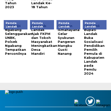
Tahun
Landak Ke-
2023
18 Tahun
Pemda
Pemda
Pemda
Pemda
2 SMK Di
Pemkab
Keraton
Staf Ahli
Landak
Landak
Landak
Landak
Ngabang
Landak
Ismahayana
Bupati
Selenggarakan
Ajak FKPM
Gelar
Landak
UNBK,
dan Tokoh
Syukuran
Buka
Polsek
Masyarakat
Pangeran
Sosialisasi
Ngabang
Meningkatkan
Mangku
Pendidikan
Tempatkan
Desa
Gusti
Pemilih
Personilnya
Mandiri
Nanang
Pemula di
Kabupaten
Landak
pada
Pemilu
2024