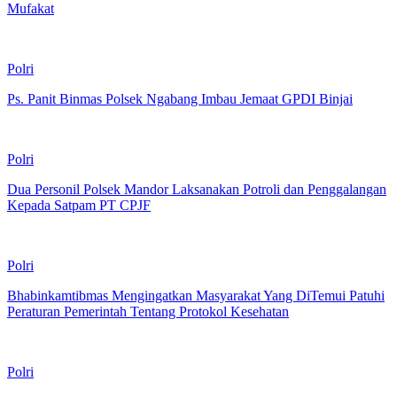
Mufakat
Polri
Ps. Panit Binmas Polsek Ngabang Imbau Jemaat GPDI Binjai
Polri
Dua Personil Polsek Mandor Laksanakan Potroli dan Penggalangan
Kepada Satpam PT CPJF
Polri
Bhabinkamtibmas Mengingatkan Masyarakat Yang DiTemui Patuhi
Peraturan Pemerintah Tentang Protokol Kesehatan
Polri