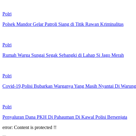
Polri
Polsek Mandor Gelar Patroli Siang di Titik Rawan Kriminalitas
Polri
Rumah Warga Sungai Segak Sebangki di Lahap Si Jago Merah
Polri
Covid-19,Polisi Bubarkan Warganya Yang Masih Nyantai Di Warung
Polri
Penyaluran Dana PKH Di Pahauman Di Kawal Polisi Bersenjata
error:
Content is protected !!