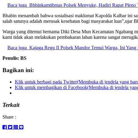
Baca juga
Bhbinkamtibmas Polsek Menyuke, Hadiri Rapat Pleno 
Bhabin menambah bahwa sosialisasi maklumat Kapolda Kalbar ini sa
salah satunya adalah merusak kesehatan bagi masyarakat luas”,ujar B
Warga yang ditemui bernama Diki Desa Mun Kecamatan Ngabang meng
kami tidak akan melakukan pembakaran lahan karena sangat merugika
Baca juga
Kajaga Regu II Polsek Mandor Temui Warga, Ini Yang
Penulis: BS
Bagikan ini:
Klik untuk berbagi pada Twitter(Membuka di jendela yang bar
Klik untuk membagikan di Facebook(Membuka di jendela yang
Terkait
Share :