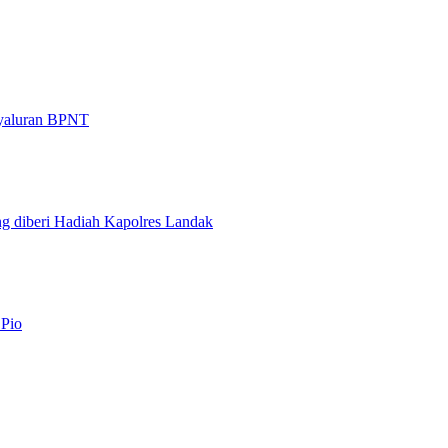
nyaluran BPNT
g diberi Hadiah Kapolres Landak
 Pio