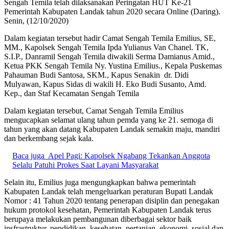
Sengah Temila telah dilaksanakan Peringatan HUT Ke-21
Pemerintah Kabupaten Landak tahun 2020 secara Online (Daring).
Senin, (12/10/2020)
Dalam kegiatan tersebut hadir Camat Sengah Temila Emilius, SE,
MM., Kapolsek Sengah Temila Ipda Yulianus Van Chanel. TK,
S.I.P., Danramil Sengah Temila diwakili Serma Damianus Amid.,
Ketua PKK Sengah Temila Ny. Yustina Emilius., Kepala Puskemas
Pahauman Budi Santosa, SKM., Kapus Senakin dr. Didi
Mulyawan, Kapus Sidas di wakili H. Eko Budi Susanto, Amd.
Kep., dan Staf Kecamatan Sengah Temila
Dalam kegiatan tersebut, Camat Sengah Temila Emilius
mengucapkan selamat ulang tahun pemda yang ke 21. semoga di
tahun yang akan datang Kabupaten Landak semakin maju, mandiri
dan berkembang sejak kala.
Baca juga
Apel Pagi: Kapolsek Ngabang Tekankan Anggota
Selalu Patuhi Prokes Saat Layani Masyarakat
Selain itu, Emilius juga mengungkapkan bahwa pemerintah
Kabupaten Landak telah mengeluarkan peraturan Bupati Landak
Nomor : 41 Tahun 2020 tentang penerapan disiplin dan penegakan
hukum protokol kesehatan, Pemerintah Kabupaten Landak terus
berupaya melakukan pembangunan diberbagai sektor baik
insfrastruktur, pendidikan, kesehatan, pertanian, ekonomi, sosial dan