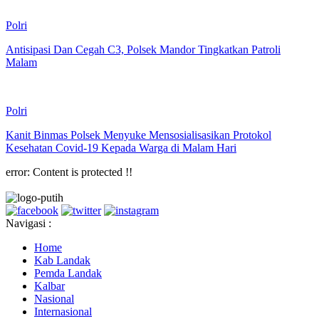
Polri
Antisipasi Dan Cegah C3, Polsek Mandor Tingkatkan Patroli
Malam
Polri
Kanit Binmas Polsek Menyuke Mensosialisasikan Protokol
Kesehatan Covid-19 Kepada Warga di Malam Hari
error:
Content is protected !!
Navigasi :
Home
Kab Landak
Pemda Landak
Kalbar
Nasional
Internasional