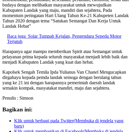
budaya dengan melibatkan masyarakat untuk mewujudkan
Kabupaten Landak yang maju, mandiri dan sejahtera, Pada
momentum peringatan Hari Ulang Tahun Ke-21 Kabupeten Landak
Tahun 2020 dengan tema “Satukan Semangat Dan Kerja Untuk
Landak Hebat”
Baca juga
Solar Tumpah Kejalan, Pengendara Sepeda Motor
Terjatuh
Harapanya agar mampu memberikan Spirit atau Semangat untuk
pelayanan prima kepada seluruh masyarakat menjadi lebih baik dan
menjadi Kabupaten Landak yang kuat dan hebat.
Kapolsek Sengah Temila Ipda Yulianus Van Chanel Mengucapkan
dirgahayu kepada pemda landak semoga dengan berulang tahun
yang ke 21 ini dengan harapannya pemerintah daerah landak
semakin kompak, masyatakat mandiri, maju dan sejahtera.
Penulis : Simson
Bagikan ini:
Klik untuk berbagi pada Twitter(Membuka di jendela yang
baru)
Klik untuk membagikan di Facebook(Membuka di jendela