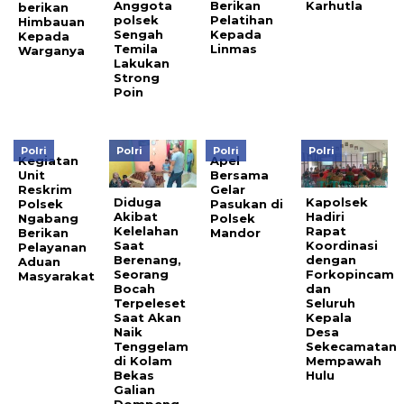
Anggota
Berikan
Karhutla
berikan
polsek
Pelatihan
Himbauan
Sengah
Kepada
Kepada
Temila
Linmas
Warganya
Lakukan
Strong
Poin
Polri
Polri
Polri
Polri
Kegiatan
Apel
Unit
Bersama
Reskrim
Gelar
Diduga
Kapolsek
Polsek
Pasukan di
Akibat
Hadiri
Ngabang
Polsek
Kelelahan
Rapat
Berikan
Mandor
Saat
Koordinasi
Pelayanan
Berenang,
dengan
Aduan
Seorang
Forkopincam
Masyarakat
Bocah
dan
Terpeleset
Seluruh
Saat Akan
Kepala
Naik
Desa
Tenggelam
Sekecamatan
di Kolam
Mempawah
Bekas
Hulu
Galian
Dompeng