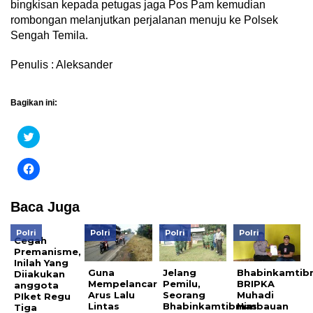
bingkisan kepada petugas jaga Pos Pam kemudian
rombongan melanjutkan perjalanan menuju ke Polsek
Sengah Temila.
Penulis : Aleksander
Bagikan ini:
Klik
untuk
berbagi
pada
Klik
Twitter(Membuka
untuk
di
membagikan
jendela
di
yang
Facebook(Membuka
Baca Juga
baru)
di
jendela
yang
Polri
Polri
Polri
Polri
baru)
Cegah
Premanisme,
Inilah Yang
Guna
Jelang
Bhabinkamtib
Diiakukan
Mempelancar
Pemilu,
BRIPKA
anggota
Arus Lalu
Seorang
Muhadi
PIket Regu
Lintas
Bhabinkamtibmas
Himbauan
Tiga