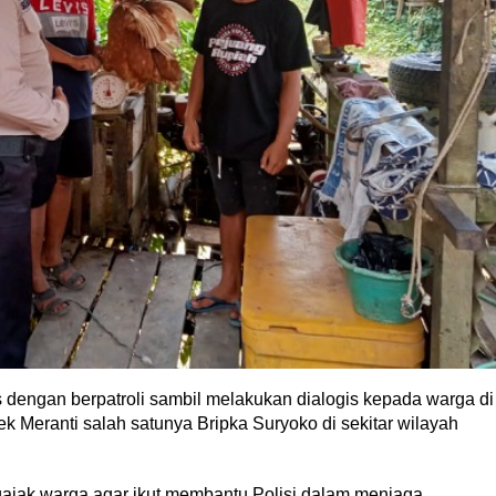
dengan berpatroli sambil melakukan dialogis kepada warga di
sek Meranti salah satunya Bripka Suryoko di sekitar wilayah
jak warga agar ikut membantu Polisi dalam menjaga