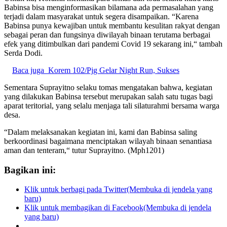
Babinsa bisa menginformasikan bilamana ada permasalahan yang
terjadi dalam masyarakat untuk segera disampaikan. “Karena
Babinsa punya kewajiban untuk membantu kesulitan rakyat dengan
sebagai peran dan fungsinya diwilayah binaan terutama berbagai
efek yang ditimbulkan dari pandemi Covid 19 sekarang ini,“ tambah
Serda Dodi.
Baca juga
Korem 102/Pjg Gelar Night Run, Sukses
Sementara Suprayitno selaku tomas mengatakan bahwa, kegiatan
yang dilakukan Babinsa tersebut merupakan salah satu tugas bagi
aparat teritorial, yang selalu menjaga tali silaturahmi bersama warga
desa.
“Dalam melaksanakan kegiatan ini, kami dan Babinsa saling
berkoordinasi bagaimana menciptakan wilayah binaan senantiasa
aman dan tenteram,“ tutur Suprayitno. (Mph1201)
Bagikan ini:
Klik untuk berbagi pada Twitter(Membuka di jendela yang
baru)
Klik untuk membagikan di Facebook(Membuka di jendela
yang baru)