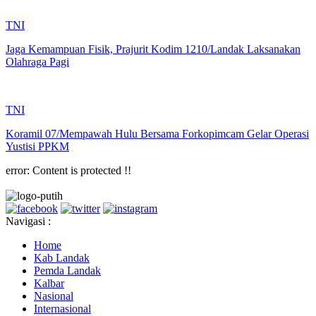
TNI
Jaga Kemampuan Fisik, Prajurit Kodim 1210/Landak Laksanakan
Olahraga Pagi
TNI
Koramil 07/Mempawah Hulu Bersama Forkopimcam Gelar Operasi
Yustisi PPKM
error:
Content is protected !!
Navigasi :
Home
Kab Landak
Pemda Landak
Kalbar
Nasional
Internasional