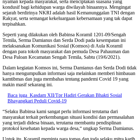
nyaman kepada masyarakat, serta menciptakan suasana yang
kondusif bagi kehidupan warga diwilayah binaannya. Mengingat
sejarah berdirinya NKRI adalah hasil Kemanunggalan TNI dengan
Rakyat, serta semangat kekeluargaan kebersamaan yang tak dapat
terpisahkan.
Seperti yang dilakukan oleh Babinsa Koramil 1201-09/Sengah
Temila, Serma Damianus dan Serda Dodi pada kesempatan ini
melaksanakan Komunikasi Sosial (Komsos) di Aula Koramil
dengan para tokoh masyarakat dan pemuda Desa Pahauman dan
Desa Paloan Kecamatan Sengah Temila, Sabtu (19/6/2021).
Dalam kegiatan Komsos ini, Serma Damianus dan Serda Dodi tidak
hanya mengumpulkan informasi saja melainkan memberi himbauan
kamtibmas dan juga membahas tentang pandemi Covid 19 yang
makin masif sekarang ini.
Baca juga
Kasdam XII/Tpr Hadiri Gerakan Bhakti Sosial
Bhayangkari Peduli Covid-19
“Selaku Babinsa kami sangat perlu informasi terutama dari
masyarakat terkait perkembangan situasi kondisi dan permasalahan
yang terjadi didesa binaan, terutama membantu pendisplinan
protokol kesehatan kepada warga desa,“ ungkap Serma Damianus.
Untuk itu, Koramil meminta para tomas dan toda selaku mitra karib