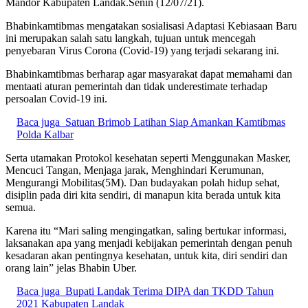
Mandor Kabupaten Landak.Senin (12/07/21).
Bhabinkamtibmas mengatakan sosialisasi Adaptasi Kebiasaan Baru
ini merupakan salah satu langkah, tujuan untuk mencegah
penyebaran Virus Corona (Covid-19) yang terjadi sekarang ini.
Bhabinkamtibmas berharap agar masyarakat dapat memahami dan
mentaati aturan pemerintah dan tidak underestimate terhadap
persoalan Covid-19 ini.
Baca juga
Satuan Brimob Latihan Siap Amankan Kamtibmas
Polda Kalbar
Serta utamakan Protokol kesehatan seperti Menggunakan Masker,
Mencuci Tangan, Menjaga jarak, Menghindari Kerumunan,
Mengurangi Mobilitas(5M). Dan budayakan polah hidup sehat,
disiplin pada diri kita sendiri, di manapun kita berada untuk kita
semua.
Karena itu “Mari saling mengingatkan, saling bertukar informasi,
laksanakan apa yang menjadi kebijakan pemerintah dengan penuh
kesadaran akan pentingnya kesehatan, untuk kita, diri sendiri dan
orang lain” jelas Bhabin Uber.
Baca juga
Bupati Landak Terima DIPA dan TKDD Tahun
2021 Kabupaten Landak