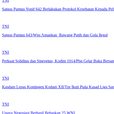
TNI
Satgas Pamtas Yonif 642 Berlakukan Protokol Kesehatan Kepada Peli
TNI
Satgas Pamtas 643/Wns Amankan Bawang Putih dan Gula Ilegal
TNI
Perkuat Soliditas dan Sinergitas, Kodim 1014/Pbn Gelar Buka Ber
TNI
Kasdam Lepas Kontingen Kodam XII/Tpr Ikuti Piala Kasad Liga Sant
TNI
Upaya Negosiasi Berhasil Bebaskan 25 WNI