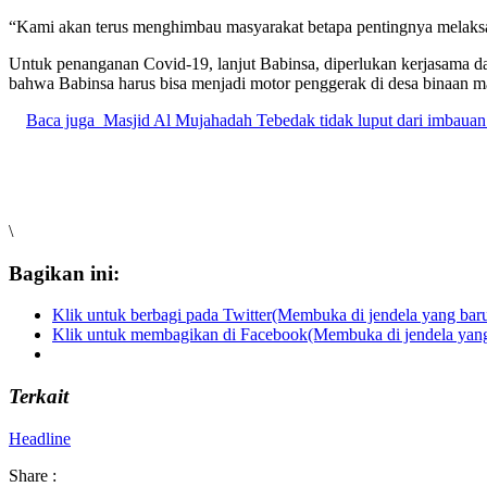
“Kami akan terus menghimbau masyarakat betapa pentingnya melaksan
Untuk penanganan Covid-19, lanjut Babinsa, diperlukan kerjasama da
bahwa Babinsa harus bisa menjadi motor penggerak di desa binaan 
Baca juga
Masjid Al Mujahadah Tebedak tidak luput dari imbaua
\
Bagikan ini:
Klik untuk berbagi pada Twitter(Membuka di jendela yang bar
Klik untuk membagikan di Facebook(Membuka di jendela yang
Terkait
Headline
Share :