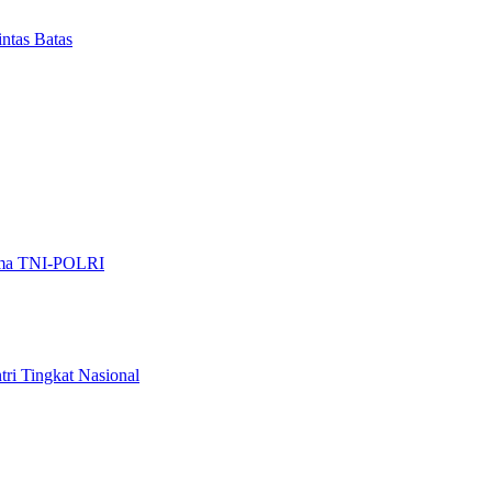
ntas Batas
sama TNI-POLRI
ri Tingkat Nasional