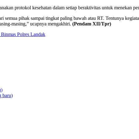
akan protokol kesehatan dalam setiap beraktivitas untuk menekan pe
ri semua pihak sampai tingkat paling bawah atau RT. Tentunya kegiat
masing-masing,” ucapnya mengakhiri.
(Pendam XII/Tpr)
n Binmas Polres Landak
u)
 baru)