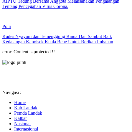
AIPTU Tadung Bersama Anggota Melaksanakan Pengalangan
Tentang Pencegahan Virus Corona.
Polri
Kades Nyayum dan Temenggung Binua Dait Sambut Baik
Kedatangan Kapolsek Kuala Behe Untuk Berikan Imbauan
error:
Content is protected !!
Navigasi :
Home
Kab Landak
Pemda Landak
Kalbar
Nasional
Internasional