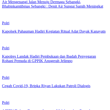
Air Mengenangi Jalan Menuju Dermaga Sebangki,
Bhabinkamtibmas Sebangki : Denit Air Sungai Samih Meningkat
Polri
Kapolsek Pahauman Hadiri Kegiatan Ritual Adat Dayak Kanayatn
Polri
Kapolres Landak Hadiri Pembukaan dan Ibadah Penyegaran
Rohani Pemuda di GPPIK Anugerah Jelimpo
Polri
Cegah Covid-19, Bripka Riyan Lakukan Patroli Dialogis
Polri