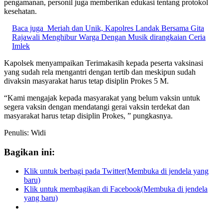
pengamanan, personil juga memberikan edukasi tentang protokol
kesehatan.
Baca juga
Meriah dan Unik, Kapolres Landak Bersama Gita
Rajawali Menghibur Warga Dengan Musik dirangkaian Ceria
Imlek
Kapolsek menyampaikan Terimakasih kepada peserta vaksinasi
yang sudah rela mengantri dengan tertib dan meskipun sudah
divaksin masyarakat harus tetap disiplin Prokes 5 M.
“Kami mengajak kepada masyarakat yang belum vaksin untuk
segera vaksin dengan mendatangi gerai vaksin terdekat dan
masyarakat harus tetap disiplin Prokes, ” pungkasnya.
Penulis: Widi
Bagikan ini:
Klik untuk berbagi pada Twitter(Membuka di jendela yang
baru)
Klik untuk membagikan di Facebook(Membuka di jendela
yang baru)