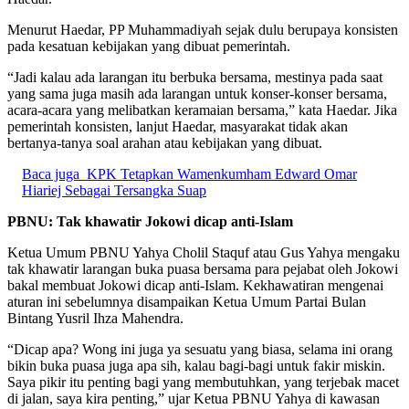
Menurut Haedar, PP Muhammadiyah sejak dulu berupaya konsisten
pada kesatuan kebijakan yang dibuat pemerintah.
“Jadi kalau ada larangan itu berbuka bersama, mestinya pada saat
yang sama juga masih ada larangan untuk konser-konser bersama,
acara-acara yang melibatkan keramaian bersama,” kata Haedar. Jika
pemerintah konsisten, lanjut Haedar, masyarakat tidak akan
bertanya-tanya soal arahan atau kebijakan yang dibuat.
Baca juga
KPK Tetapkan Wamenkumham Edward Omar
Hiariej Sebagai Tersangka Suap
PBNU: Tak khawatir Jokowi dicap anti-Islam
Ketua Umum PBNU Yahya Cholil Staquf atau Gus Yahya mengaku
tak khawatir larangan buka puasa bersama para pejabat oleh Jokowi
bakal membuat Jokowi dicap anti-Islam. Kekhawatiran mengenai
aturan ini sebelumnya disampaikan Ketua Umum Partai Bulan
Bintang Yusril Ihza Mahendra.
“Dicap apa? Wong ini juga ya sesuatu yang biasa, selama ini orang
bikin buka puasa juga apa sih, kalau bagi-bagi untuk fakir miskin.
Saya pikir itu penting bagi yang membutuhkan, yang terjebak macet
di jalan, saya kira penting,” ujar Ketua PBNU Yahya di kawasan