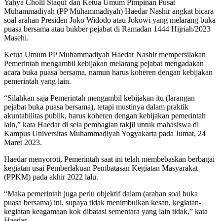
Yahya Cholil Staquf dan Ketua Umum Pimpinan Pusat
Muhammadiyah (PP Muhammadiyah) Haedar Nashir angkat bicara
soal arahan Presiden Joko Widodo atau Jokowi yang melarang buka
puasa bersama atau bukber pejabat di Ramadan 1444 Hijriah/2023
Masehi.
Ketua Umum PP Muhammadiyah Haedar Nashir mempersilakan
Pemerintah mengambil kebijakan melarang pejabat mengadakan
acara buka puasa bersama, namun harus koheren dengan kebijakan
pemerintah yang lain.
“Silahkan saja Pemerintah mengambil kebijakan itu (larangan
pejabat buka puasa bersama), tetapi mustinya dalam praktik
akuntabilitas publik, harus koheren dengan kebijakan pemerintah
lain,” kata Haedar di sela pembagian takjil untuk mahasiswa di
Kampus Universitas Muhammadiyah Yogyakarta pada Jumat, 24
Maret 2023.
Haedar menyoroti, Pemerintah saat ini telah membebaskan berbagai
kegiatan usai Pemberlakuan Pembatasan Kegiatan Masyarakat
(PPKM) pada akhir 2022 lalu.
“Maka pemerintah juga perlu objektif dalam (arahan soal buka
puasa bersama) ini, supaya tidak menimbulkan kesan, kegiatan-
kegiatan keagamaan kok dibatasi sementara yang lain tidak,” kata
Haedar.