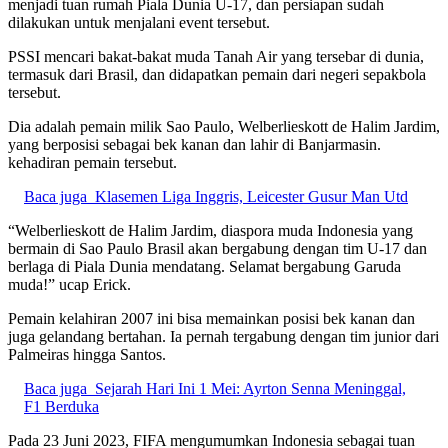
menjadi tuan rumah Piala Dunia U-17, dan persiapan sudah
dilakukan untuk menjalani event tersebut.
PSSI mencari bakat-bakat muda Tanah Air yang tersebar di dunia,
termasuk dari Brasil, dan didapatkan pemain dari negeri sepakbola
tersebut.
Dia adalah pemain milik Sao Paulo, Welberlieskott de Halim Jardim,
yang berposisi sebagai bek kanan dan lahir di Banjarmasin.
kehadiran pemain tersebut.
Baca juga
Klasemen Liga Inggris, Leicester Gusur Man Utd
“Welberlieskott de Halim Jardim, diaspora muda Indonesia yang
bermain di Sao Paulo Brasil akan bergabung dengan tim U-17 dan
berlaga di Piala Dunia mendatang. Selamat bergabung Garuda
muda!” ucap Erick.
Pemain kelahiran 2007 ini bisa memainkan posisi bek kanan dan
juga gelandang bertahan. Ia pernah tergabung dengan tim junior dari
Palmeiras hingga Santos.
Baca juga
Sejarah Hari Ini 1 Mei: Ayrton Senna Meninggal,
F1 Berduka
Pada 23 Juni 2023, FIFA mengumumkan Indonesia sebagai tuan