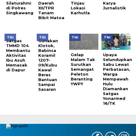
Silaturahmi
Daerah
Tinjau
Karya
di Polres
XII/TPR
Lokasi
Jurnalistik
Singkawang
Tanam
Karhutla
Bibit Matoa
TNI
TNI
TNI
TNI
Satgas
Gunakan
TMMD 104
Klotok,
Membantu
Babinsa
Gelap
Upaya
Aktivitas
Koramil
Malam Tak
Selundupkan
Ibu Asuh
1207-
Surutkan
Sabu Lewat
Memasak
09/Kubu
Semangat
Perbatasan,
di Dapur
Kawal
Peleton
Warga
Beras
Beranting
Mempawah
Bantuan
YWPY
Hulu
Sampai
Diamankan
Sasaran
Satgas
Yonarmed
16/TK