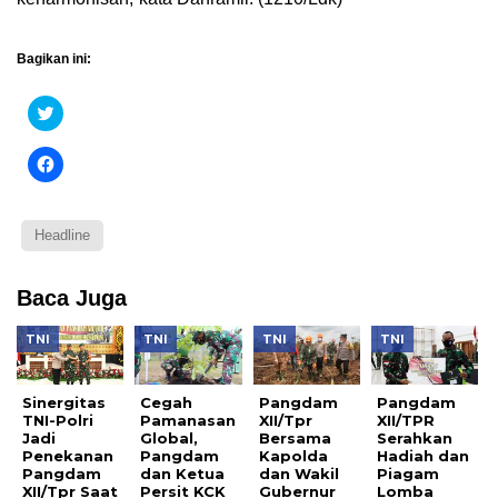
Bagikan ini:
Klik
untuk
berbagi
pada
Klik
Twitter(Membuka
untuk
di
membagikan
jendela
di
yang
Facebook(Membuka
baru)
di
Headline
jendela
yang
baru)
Baca Juga
TNI
TNI
TNI
TNI
Sinergitas
Cegah
Pangdam
Pangdam
TNI-Polri
Pamanasan
XII/Tpr
XII/TPR
Jadi
Global,
Bersama
Serahkan
Penekanan
Pangdam
Kapolda
Hadiah dan
Pangdam
dan Ketua
dan Wakil
Piagam
XII/Tpr Saat
Persit KCK
Gubernur
Lomba