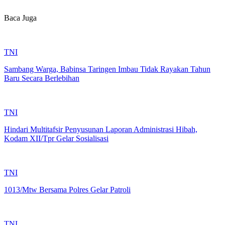
Baca Juga
TNI
Sambang Warga, Babinsa Taringen Imbau Tidak Rayakan Tahun
Baru Secara Berlebihan
TNI
Hindari Multitafsir Penyusunan Laporan Administrasi Hibah,
Kodam XII/Tpr Gelar Sosialisasi
TNI
1013/Mtw Bersama Polres Gelar Patroli
TNI