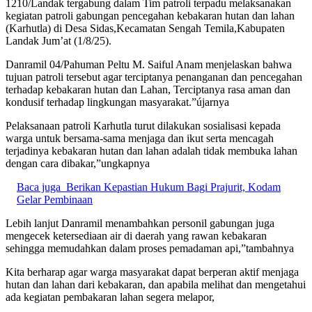
1210/Landak tergabung dalam Tim patroli terpadu melaksanakan
kegiatan patroli gabungan pencegahan kebakaran hutan dan lahan
(Karhutla) di Desa Sidas,Kecamatan Sengah Temila,Kabupaten
Landak Jum’at (1/8/25).
Danramil 04/Pahuman Peltu M. Saiful Anam menjelaskan bahwa
tujuan patroli tersebut agar terciptanya penanganan dan pencegahan
terhadap kebakaran hutan dan Lahan, Terciptanya rasa aman dan
kondusif terhadap lingkungan masyarakat.”újarnya
Pelaksanaan patroli Karhutla turut dilakukan sosialisasi kepada
warga untuk bersama-sama menjaga dan ikut serta mencagah
terjadinya kebakaran hutan dan lahan adalah tidak membuka lahan
dengan cara dibakar,”ungkapnya
Baca juga
Berikan Kepastian Hukum Bagi Prajurit, Kodam
Gelar Pembinaan
Lebih lanjut Danramil menambahkan personil gabungan juga
mengecek ketersediaan air di daerah yang rawan kebakaran
sehingga memudahkan dalam proses pemadaman api,”tambahnya
Kita berharap agar warga masyarakat dapat berperan aktif menjaga
hutan dan lahan dari kebakaran, dan apabila melihat dan mengetahui
ada kegiatan pembakaran lahan segera melapor,