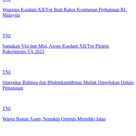
Waasops Kasdam XII/Tpr Ikuti Rakor Keamanan Perbatasan RI-
Malaysia
TNI
Samakan Visi dan Misi, Asops Kasdam XII/Tpr Pimpin
Rakernisops TA 2022
TNI
Sinergitas Babinsa dan Bhabinkamtibmas Mutlak Diperlukan Dalam
Penugasan
TNI
Warga Bagan Asam, Semakin Optimis Memiliki Jalan