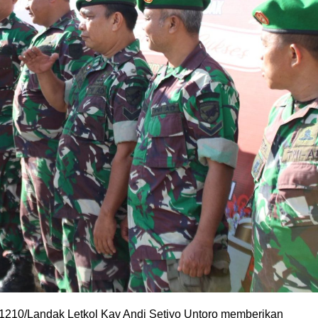
1210/Landak Letkol Kav Andi Setiyo Untoro memberikan