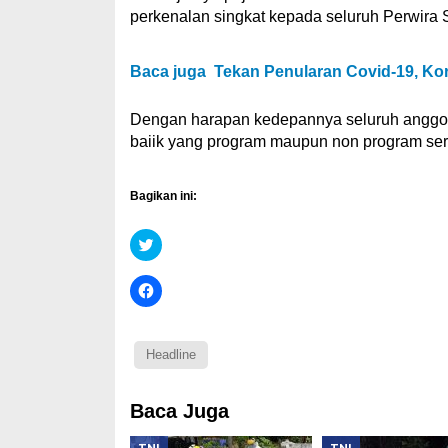
perkenalan singkat kepada seluruh Perwira S
Baca juga
Tekan Penularan Covid-19, Kora
Dengan harapan kedepannya seluruh anggot
baiik yang program maupun non program sert
Bagikan ini:
Klik
untuk
berbagi
pada
Klik
Twitter(Membuka
untuk
di
membagikan
jendela
di
yang
Facebook(Membuka
baru)
di
Headline
jendela
yang
baru)
Baca Juga
TNI
TNI