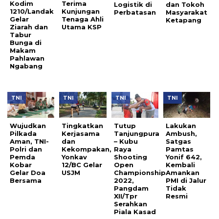
Kodim
Terima
Logistik di
dan Tokoh
1210/Landak
Kunjungan
Perbatasan
Masyarakat
Gelar
Tenaga Ahli
Ketapang
Ziarah dan
Utama KSP
Tabur
Bunga di
Makam
Pahlawan
Ngabang
TNI
TNI
TNI
TNI
Wujudkan
Tingkatkan
Tutup
Lakukan
Pilkada
Kerjasama
Tanjungpura
Ambush,
Aman, TNI-
dan
– Kubu
Satgas
Polri dan
Kekompakan,
Raya
Pamtas
Pemda
Yonkav
Shooting
Yonif 642,
Kobar
12/BC Gelar
Open
Kembali
Gelar Doa
USJM
Championship
Amankan
Bersama
2022,
PMI di Jalur
Pangdam
Tidak
XII/Tpr
Resmi
Serahkan
Piala Kasad