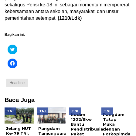
sekaligus Pensi ke-18 ini sebagai momentum mempererat
kebersamaan antara sekolah, masyarakat, dan unsur
pemerintahan setempat.
(1210/Ldk)
Bagikan ini:
Klik
untuk
berbagi
pada
Klik
Twitter(Membuka
untuk
di
membagikan
jendela
di
yang
Facebook(Membuka
baru)
di
Headline
jendela
yang
baru)
Baca Juga
TNI
TNI
TNI
TNI
Kodim
Pangdam
1202/Skw
Tatap
Bantu
Muka
Jelang HUT
Pangdam
Pendistribusian
dengan
Ke-79 TNI,
Tanjungpura
Paket
Forkopimda