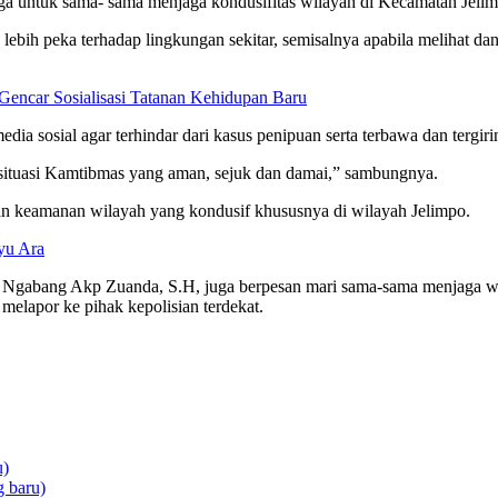
rga untuk sama- sama menjaga kondusifitas wilayah di Kecamatan Jelim
bih peka terhadap lingkungan sekitar, semisalnya apabila melihat da
Gencar Sosialisasi Tatanan Kehidupan Baru
dia sosial agar terhindar dari kasus penipuan serta terbawa dan tergiri
 situasi Kamtibmas yang aman, sejuk dan damai,” sambungnya.
akan keamanan wilayah yang kondusif khususnya di wilayah Jelimpo.
yu Ara
Ngabang Akp Zuanda, S.H, juga berpesan mari sama-sama menjaga wilay
melapor ke pihak kepolisian terdekat.
u)
 baru)