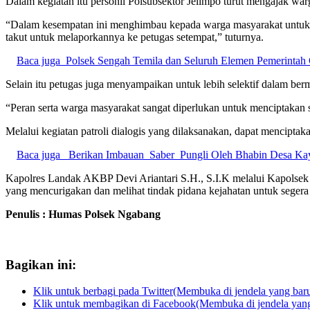
Dalam kegiatan itu personil Polsubsektor Jelimpo turut mengajak wa
“Dalam kesempatan ini menghimbau kepada warga masyarakat untuk le
takut untuk melaporkannya ke petugas setempat,” tuturnya.
Baca juga
Polsek Sengah Temila dan Seluruh Elemen Pemerintah 
Selain itu petugas juga menyampaikan untuk lebih selektif dalam berme
“Peran serta warga masyarakat sangat diperlukan untuk menciptakan
Melalui kegiatan patroli dialogis yang dilaksanakan, dapat mencipt
Baca juga
Berikan Imbauan Saber Pungli Oleh Bhabin Desa Ka
Kapolres Landak AKBP Devi Ariantari S.H., S.I.K melalui Kapolsek 
yang mencurigakan dan melihat tindak pidana kejahatan untuk segera 
Penulis : Humas Polsek Ngabang
Bagikan ini:
Klik untuk berbagi pada Twitter(Membuka di jendela yang bar
Klik untuk membagikan di Facebook(Membuka di jendela yang