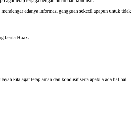
po agar tetap terjaga dengan aman dan kondusif.
n mendengar adanya informasi gangguan sekecil apapun untuk tidak
ng berita Hoax.
ah kita agar tetap aman dan kondusif serta apabila ada hal-hal