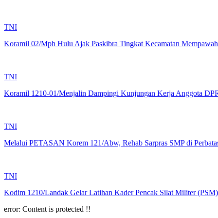
TNI
Koramil 02/Mph Hulu Ajak Paskibra Tingkat Kecamatan Mempawa
TNI
Koramil 1210-01/Menjalin Dampingi Kunjungan Kerja Anggota DPR 
TNI
Melalui PETASAN Korem 121/Abw, Rehab Sarpras SMP di Perbata
TNI
Kodim 1210/Landak Gelar Latihan Kader Pencak Silat Militer (PSM)
error:
Content is protected !!