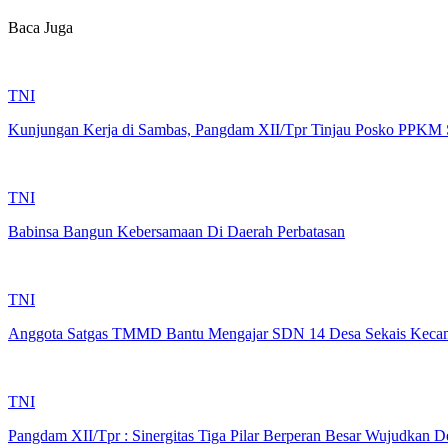
Baca Juga
TNI
Kunjungan Kerja di Sambas, Pangdam XII/Tpr Tinjau Posko PPKM 
TNI
Babinsa Bangun Kebersamaan Di Daerah Perbatasan
TNI
Anggota Satgas TMMD Bantu Mengajar SDN 14 Desa Sekais Kecam
TNI
Pangdam XII/Tpr : Sinergitas Tiga Pilar Berperan Besar Wujudkan D