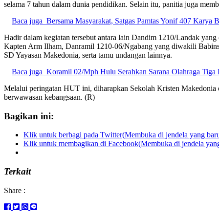
selama 7 tahun dalam dunia pendidikan. Selain itu, panitia juga memb
Baca juga
Bersama Masyarakat, Satgas Pamtas Yonif 407 Karya Bh
Hadir dalam kegiatan tersebut antara lain Dandim 1210/Landak yang
Kapten Arm Ilham, Danramil 1210-06/Ngabang yang diwakili Babinsa
SD Yayasan Makedonia, serta tamu undangan lainnya.
Baca juga
Koramil 02/Mph Hulu Serahkan Sarana Olahraga Tiga
Melalui peringatan HUT ini, diharapkan Sekolah Kristen Makedonia 
berwawasan kebangsaan. (R)
Bagikan ini:
Klik untuk berbagi pada Twitter(Membuka di jendela yang bar
Klik untuk membagikan di Facebook(Membuka di jendela yang
Terkait
Share :