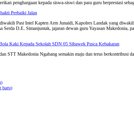
erikan penghargaan kepada siswa-siswi dan para guru berprestasi sebagai
akti Perbaiki Jalan
 diwakili Pasi Intel Kapten Arm Junaidi, Kapolres Landak yang diwa
 Serda D.E. Simanjuntak, jajaran dewan guru Yayasan Makedonia, pa
 Bola Kaki Kepada Sekolah SDN 05 Sibawek Pasca Kebakaran
dan STT Makedonia Ngabang semakin maju dan terus berkontribusi dal
u)
 baru)