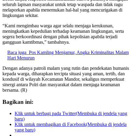
seluruh lapisan masyarakat untuk tetap waspada dan tidak ragu
melaporkan apabila menemukan hal-hal yang mencurigakan di
lingkungan sekitar.
“Kami mengimbau warga agar selalu menjaga kerukunan,
meningkatkan kepedulian terhadap keamanan lingkungan, serta
segera berkoordinasi dengan pihak kepolisian apabila terjadi
gangguan kamtibmas,” tambahnya.
Baca juga
Pos Kamling Menjamur, Angka Kriminalitas Malam
Hari Menurun
Dengan adanya patroli malam yang rutin dan pendekatan humanis
kepada warga, diharapkan tercipta situasi yang aman, tertib, dan
kondusif di wilayah Kecamatan Mandor, sekaligus memperkuat
sinergi antara Polri dan masyarakat dalam menjaga keamanan
bersama. (R)
Bagikan ini:
Klik untuk berbagi pada Twitter(Membuka di jendela yang
baru)
Klik untuk membagikan di Facebook(Membuka di jendela
yang baru)