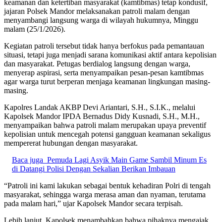
keamanan dan ketertiban masyarakat (kamtibmas) tetap kondusif,
jajaran Polsek Mandor melaksanakan patroli malam dengan
menyambangi langsung warga di wilayah hukumnya, Minggu
malam (25/1/2026).
Kegiatan patroli tersebut tidak hanya berfokus pada pemantauan
situasi, tetapi juga menjadi sarana komunikasi aktif antara kepolisian
dan masyarakat. Petugas berdialog langsung dengan warga,
menyerap aspirasi, serta menyampaikan pesan-pesan kamtibmas
agar warga turut berperan menjaga keamanan lingkungan masing-
masing.
Kapolres Landak AKBP Devi Ariantari, S.H., S.I.K., melalui
Kapolsek Mandor IPDA Bernadus Didy Kusnadi, S.H., M.H.,
menyampaikan bahwa patroli malam merupakan upaya preventif
kepolisian untuk mencegah potensi gangguan keamanan sekaligus
mempererat hubungan dengan masyarakat.
Baca juga
Pemuda Lagi Asyik Main Game Sambil Minum Es
di Datangi Polisi Dengan Sekalian Berikan Imbauan
“Patroli ini kami lakukan sebagai bentuk kehadiran Polri di tengah
masyarakat, sehingga warga merasa aman dan nyaman, terutama
pada malam hari,” ujar Kapolsek Mandor secara terpisah.
Lebih lanjut, Kapolsek menambahkan bahwa pihaknya mengajak