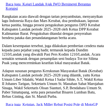
Baca juga
Kajari Landak Ajak IWO Bersinergi Berantas
Korupsi
Rangkaian acara diawali dengan tarian penyambutan, menyanyikan
lagu Indonesia Raya dan Mars Kerabat, doa pembukaan, laporan
ketua panitia, hingga prosesi pengukuhan pengurus DPD Kerabat
Kabupaten Landak periode 2025–2028 oleh Ketua DPP Kerabat
Kalimantan Barat. Pengukuhan ditandai dengan penyerahan
bendera pataka dan penandatanganan berita acara.
Dalam kesempatan tersebut, juga dilakukan pemberian cendera mata
kepada para pejabat yang hadir, termasuk kepada Dandim
1210/Landak yang diwakili Pasi Pers Kodim 1210/Landak. Acara
semakin semarak dengan penampilan seni budaya Tor-tor Silima
Puak yang mencerminkan kearifan lokal masyarakat Batak.
Adapun susunan pengurus Kerukunan Masyarakat Batak (Kerabat)
Kabupaten Landak periode 2025–2028 yang dilantik, yaitu Ketua
Umum Liber Silalahi, Wakil Ketua I Sadar Sihite, S.T, Wakil Ketua
II Johanes Tarigan, Sekretaris Umum St. Manahan Sahat Marojahan
Sinaga, Wakil Sekretaris Oloan Sianturi, S.P, Bendahara Umum St.
Paber Simatupang, serta para penasehat Bisaren Lumban Batu,
Bebas Ginting, dan St. Maruli Purba.
Baca juga
Kejutan, Jack Miller Rebut Posisi Pole di MotoGP