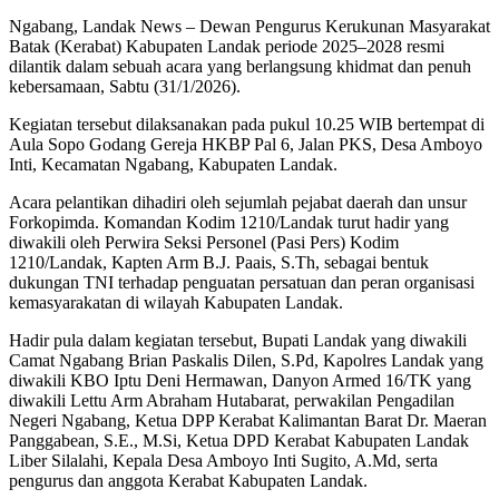
Ngabang, Landak News – Dewan Pengurus Kerukunan Masyarakat
Batak (Kerabat) Kabupaten Landak periode 2025–2028 resmi
dilantik dalam sebuah acara yang berlangsung khidmat dan penuh
kebersamaan, Sabtu (31/1/2026).
Kegiatan tersebut dilaksanakan pada pukul 10.25 WIB bertempat di
Aula Sopo Godang Gereja HKBP Pal 6, Jalan PKS, Desa Amboyo
Inti, Kecamatan Ngabang, Kabupaten Landak.
Acara pelantikan dihadiri oleh sejumlah pejabat daerah dan unsur
Forkopimda. Komandan Kodim 1210/Landak turut hadir yang
diwakili oleh Perwira Seksi Personel (Pasi Pers) Kodim
1210/Landak, Kapten Arm B.J. Paais, S.Th, sebagai bentuk
dukungan TNI terhadap penguatan persatuan dan peran organisasi
kemasyarakatan di wilayah Kabupaten Landak.
Hadir pula dalam kegiatan tersebut, Bupati Landak yang diwakili
Camat Ngabang Brian Paskalis Dilen, S.Pd, Kapolres Landak yang
diwakili KBO Iptu Deni Hermawan, Danyon Armed 16/TK yang
diwakili Lettu Arm Abraham Hutabarat, perwakilan Pengadilan
Negeri Ngabang, Ketua DPP Kerabat Kalimantan Barat Dr. Maeran
Panggabean, S.E., M.Si, Ketua DPD Kerabat Kabupaten Landak
Liber Silalahi, Kepala Desa Amboyo Inti Sugito, A.Md, serta
pengurus dan anggota Kerabat Kabupaten Landak.