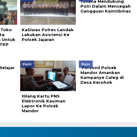
Yuliana Mendukung
Polri Dalam Mencegah
Gangguan Kamtibmas
 Toko
KaSiwas Polres Landak
ta
Lakukan Asistensi Ke
n Untuk
Polsek Jajaran
 TKP
Polri
Polri
Belajar
Personil Polsek
Mandor Amankan
Kampanye Caleg di
Desa Kerohok
Hilang Kartu PNS
Elektronik Kasiman
Lapor Ke Polsek
Mandor