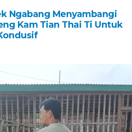
lsek Ngabang Menyambangi
ng Kam Tian Thai Ti Untuk
Kondusif