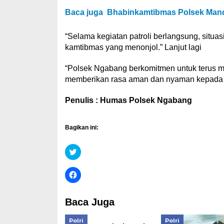
Baca juga
Bhabinkamtibmas Polsek Mand
“Selama kegiatan patroli berlangsung, situas
kamtibmas yang menonjol.” Lanjut lagi
“Polsek Ngabang berkomitmen untuk terus me
memberikan rasa aman dan nyaman kepada 
Penulis : Humas Polsek Ngabang
Bagikan ini:
Klik
untuk
berbagi
pada
Klik
Twitter(Membuka
untuk
di
membagikan
jendela
di
yang
Facebook(Membuka
Baca Juga
baru)
di
jendela
yang
Polri
Polri