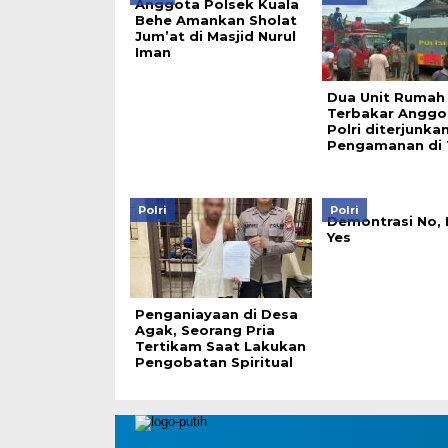
baru)
Anggota Polsek Kuala
Behe Amankan Sholat
Jum’at di Masjid Nurul
Iman
Dua Unit Rumah
Terbakar Anggo
Polri diterjunka
Pengamanan di
Polri
Polri
Demontrasi No, 
Yes
Penganiayaan di Desa
Agak, Seorang Pria
Tertikam Saat Lakukan
Pengobatan Spiritual