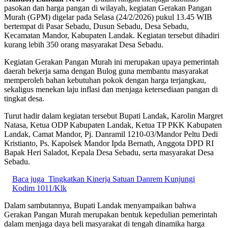
pasokan dan harga pangan di wilayah, kegiatan Gerakan Pangan
Murah (GPM) digelar pada Selasa (24/2/2026) pukul 13.45 WIB
bertempat di Pasar Sebadu, Dusun Sebadu, Desa Sebadu,
Kecamatan Mandor, Kabupaten Landak. Kegiatan tersebut dihadiri
kurang lebih 350 orang masyarakat Desa Sebadu.
Kegiatan Gerakan Pangan Murah ini merupakan upaya pemerintah
daerah bekerja sama dengan Bulog guna membantu masyarakat
memperoleh bahan kebutuhan pokok dengan harga terjangkau,
sekaligus menekan laju inflasi dan menjaga ketersediaan pangan di
tingkat desa.
Turut hadir dalam kegiatan tersebut Bupati Landak, Karolin Margret
Natasa, Ketua ODP Kabupaten Landak, Ketua TP PKK Kabupaten
Landak, Camat Mandor, Pj. Danramil 1210-03/Mandor Peltu Dedi
Kristianto, Ps. Kapolsek Mandor Ipda Bernath, Anggota DPD RI
Bapak Heri Saladot, Kepala Desa Sebadu, serta masyarakat Desa
Sebadu.
Baca juga
Tingkatkan Kinerja Satuan Danrem Kunjungi
Kodim 1011/Klk
Dalam sambutannya, Bupati Landak menyampaikan bahwa
Gerakan Pangan Murah merupakan bentuk kepedulian pemerintah
dalam menjaga daya beli masyarakat di tengah dinamika harga