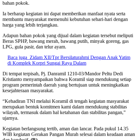
bahan pokok.
Ia berharap kegiatan ini dapat memberikan manfaat nyata serta
membantu masyarakat memenuhi kebutuhan sehari-hari dengan
harga yang lebih terjangkau.
Adapun bahan pokok yang dijual dalam kegiatan tersebut meliputi
Beras SPHP, bawang merah, bawang putih, minyak goreng, gas
LPG, gula pasir, dan telur ayam.
Baca juga
Zidam XII/Tpr Bersilaturahmi Dengan Anak Yatim
di Komplek Korpri Sungai Raya Dalam
Di tempat terpisah, Pj. Danramil 1210-03/Mandor Peltu Dedi
Kristianto menyampaikan bahwa Koramil siap mendukung setiap
program pemerintah daerah yang bertujuan untuk meningkatkan
kesejahteraan masyarakat.
“Kehadiran TNI melalui Koramil di tengah kegiatan masyarakat
merupakan bentuk komitmen kami dalam mendukung stabilitas
wilayah, termasuk dalam hal ketahanan dan stabilitas pangan,”
ujarnya.
Kegiatan berlangsung tertib, aman dan lancar. Pada pukul 14.35
WIB kegiatan Gerakan Pangan Murah selesai dalam keadaan aman
dan kondusif.
(R)