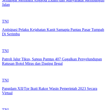
Semangat Membara Anggota Zidam dan Masyarakat Membangun
Jalan
TNI
Antisipasi Pelaku Kejahatan Kanit Samapta Pantau Pasar Tumpah
Di Serimbu
TNI
Patroli Jalur Tikus, Satgas Pamtas 407 Gagalkan Penyelundupan
Ratusan Botol Miras dan Daging Ilegal
TNI
Pangdam XII/Tpr Ikuti Rakor Wasin Pemerintah 2023 Secara
Virtual
TNI