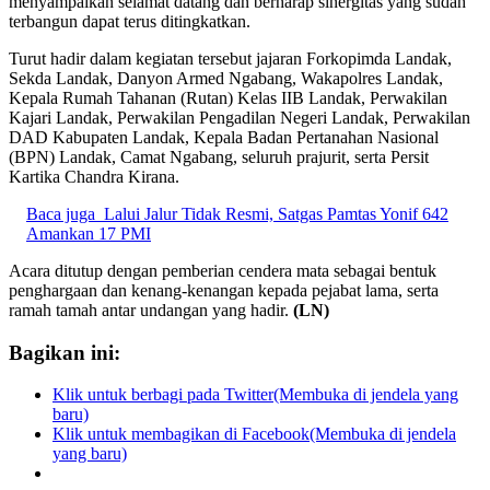
menyampaikan selamat datang dan berharap sinergitas yang sudah
terbangun dapat terus ditingkatkan.
Turut hadir dalam kegiatan tersebut jajaran Forkopimda Landak,
Sekda Landak, Danyon Armed Ngabang, Wakapolres Landak,
Kepala Rumah Tahanan (Rutan) Kelas IIB Landak, Perwakilan
Kajari Landak, Perwakilan Pengadilan Negeri Landak, Perwakilan
DAD Kabupaten Landak, Kepala Badan Pertanahan Nasional
(BPN) Landak, Camat Ngabang, seluruh prajurit, serta Persit
Kartika Chandra Kirana.
Baca juga
Lalui Jalur Tidak Resmi, Satgas Pamtas Yonif 642
Amankan 17 PMI
Acara ditutup dengan pemberian cendera mata sebagai bentuk
penghargaan dan kenang-kenangan kepada pejabat lama, serta
ramah tamah antar undangan yang hadir.
(LN)
Bagikan ini:
Klik untuk berbagi pada Twitter(Membuka di jendela yang
baru)
Klik untuk membagikan di Facebook(Membuka di jendela
yang baru)