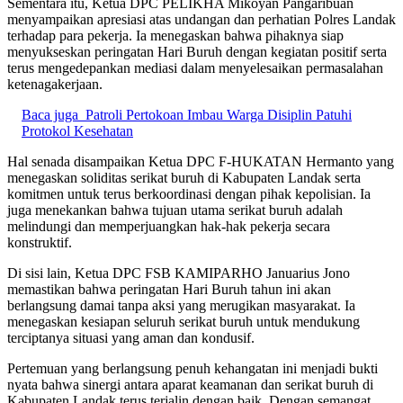
Sementara itu, Ketua DPC PELIKHA Mikoyan Pangaribuan
menyampaikan apresiasi atas undangan dan perhatian Polres Landak
terhadap para pekerja. Ia menegaskan bahwa pihaknya siap
menyukseskan peringatan Hari Buruh dengan kegiatan positif serta
terus mengedepankan mediasi dalam menyelesaikan permasalahan
ketenagakerjaan.
Baca juga
Patroli Pertokoan Imbau Warga Disiplin Patuhi
Protokol Kesehatan
Hal senada disampaikan Ketua DPC F-HUKATAN Hermanto yang
menegaskan soliditas serikat buruh di Kabupaten Landak serta
komitmen untuk terus berkoordinasi dengan pihak kepolisian. Ia
juga menekankan bahwa tujuan utama serikat buruh adalah
melindungi dan memperjuangkan hak-hak pekerja secara
konstruktif.
Di sisi lain, Ketua DPC FSB KAMIPARHO Januarius Jono
memastikan bahwa peringatan Hari Buruh tahun ini akan
berlangsung damai tanpa aksi yang merugikan masyarakat. Ia
menegaskan kesiapan seluruh serikat buruh untuk mendukung
terciptanya situasi yang aman dan kondusif.
Pertemuan yang berlangsung penuh kehangatan ini menjadi bukti
nyata bahwa sinergi antara aparat keamanan dan serikat buruh di
Kabupaten Landak terus terjalin dengan baik. Dengan semangat