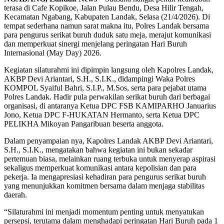
terasa di Cafe Kopikoe, Jalan Pulau Bendu, Desa Hilir Tengah,
Kecamatan Ngabang, Kabupaten Landak, Selasa (21/4/2026). Di
tempat sederhana namun sarat makna itu, Polres Landak bersama
para pengurus serikat buruh duduk satu meja, merajut komunikasi
dan memperkuat sinergi menjelang peringatan Hari Buruh
Internasional (May Day) 2026.
Kegiatan silaturahmi ini dipimpin langsung oleh Kapolres Landak,
AKBP Devi Ariantari, S.H., S.I.K., didampingi Waka Polres
KOMPOL Syaiful Bahri, S.I.P., M.Sos, serta para pejabat utama
Polres Landak. Hadir pula perwakilan serikat buruh dari berbagai
organisasi, di antaranya Ketua DPC FSB KAMIPARHO Januarius
Jono, Ketua DPC F-HUKATAN Hermanto, serta Ketua DPC
PELIKHA Mikoyan Pangaribuan beserta anggota.
Dalam penyampaian nya, Kapolres Landak AKBP Devi Ariantari,
S.H., S.I.K., mengatakan bahwa kegiatan ini bukan sekadar
pertemuan biasa, melainkan ruang terbuka untuk menyerap aspirasi
sekaligus memperkuat komunikasi antara kepolisian dan para
pekerja. Ia mengapresiasi kehadiran para pengurus serikat buruh
yang menunjukkan komitmen bersama dalam menjaga stabilitas
daerah.
“Silaturahmi ini menjadi momentum penting untuk menyatukan
persepsi, terutama dalam menghadapi peringatan Hari Buruh pada 1