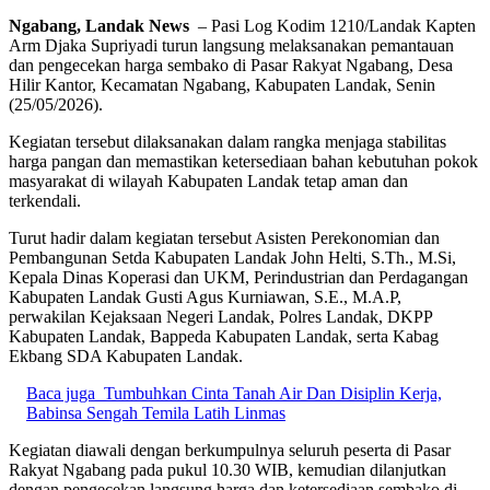
Ngabang, Landak News
– Pasi Log Kodim 1210/Landak Kapten
Arm Djaka Supriyadi turun langsung melaksanakan pemantauan
dan pengecekan harga sembako di Pasar Rakyat Ngabang, Desa
Hilir Kantor, Kecamatan Ngabang, Kabupaten Landak, Senin
(25/05/2026).
Kegiatan tersebut dilaksanakan dalam rangka menjaga stabilitas
harga pangan dan memastikan ketersediaan bahan kebutuhan pokok
masyarakat di wilayah Kabupaten Landak tetap aman dan
terkendali.
Turut hadir dalam kegiatan tersebut Asisten Perekonomian dan
Pembangunan Setda Kabupaten Landak John Helti, S.Th., M.Si,
Kepala Dinas Koperasi dan UKM, Perindustrian dan Perdagangan
Kabupaten Landak Gusti Agus Kurniawan, S.E., M.A.P,
perwakilan Kejaksaan Negeri Landak, Polres Landak, DKPP
Kabupaten Landak, Bappeda Kabupaten Landak, serta Kabag
Ekbang SDA Kabupaten Landak.
Baca juga
Tumbuhkan Cinta Tanah Air Dan Disiplin Kerja,
Babinsa Sengah Temila Latih Linmas
Kegiatan diawali dengan berkumpulnya seluruh peserta di Pasar
Rakyat Ngabang pada pukul 10.30 WIB, kemudian dilanjutkan
dengan pengecekan langsung harga dan ketersediaan sembako di