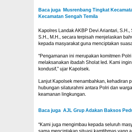
Baca juga
Musrenbang Tingkat Kecamata
Kecamatan Sengah Temila
Kapolres Landak AKBP Devi Ariantari, S.H.,
S.H., M.H., secara terpisah menjelaskan b
kepada masyarakat guna menciptakan suasan
“Pengamanan ini merupakan komitmen Polr
melaksanakan ibadah Sholat Ied. Kami ingin
kondusif,” ujar Kapolsek.
Lanjut Kapolsek menambahkan, kehadiran pe
hubungan silaturahmi antara Polri dan war
keamanan lingkungan.
Baca juga
AJL Grup Adakan Baksos Pedul
“Kami juga mengimbau kepada seluruh masyar
sama menciptakan situasi kamtibmas yang 