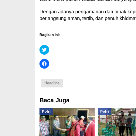
Dengan adanya pengamanan dari pihak kepol
berlangsung aman, tertib, dan penuh khidmat
Bagikan ini:
Klik
untuk
berbagi
pada
Klik
Twitter(Membuka
untuk
di
membagikan
jendela
di
yang
Facebook(Membuka
baru)
di
Headline
jendela
yang
baru)
Baca Juga
Polri
Polri