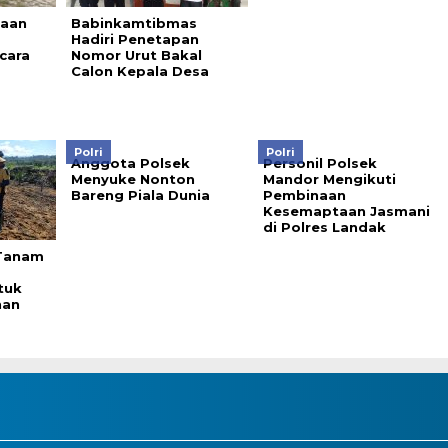
saan
Babinkamtibmas
Hadiri Penetapan
cara
Nomor Urut Bakal
Calon Kepala Desa
Polri
Polri
Anggota Polsek
Personil Polsek
Menyuke Nonton
Mandor Mengikuti
Bareng Piala Dunia
Pembinaan
Kesemaptaan Jasmani
di Polres Landak
 Tanam
tuk
nan