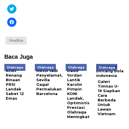
Klik
untuk
berbagi
pada
Klik
Twitter(Membuka
untuk
di
membagikan
jendela
di
yang
Facebook(Membuka
baru)
di
Headline
jendela
yang
baru)
Baca Juga
Olahraga
Olahraga
Olahraga
Olahraga
Atlet
Messi Jadi
Daud
Renang
Penyelamat,
Yordan
Binaan
Sevilla
Lantik
Galeri
PRSI
Gagal
Karolin
Timnas U-
Landak
Permalukan
Pimpin
19 Siapkan
Sabet 12
Barcelona
KONI
Cara
Emas
Landak,
Berbeda
Optimistis
Untuk
Prestasi
Lawan
Olahraga
Vietnam
Meningkat