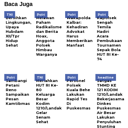
Baca Juga
TNI
Polri
Polri
Polri
Bersihkan
Melawan
Wakapolda
Kapolsek
Lingkungan,
Paham
Kalbar:
Sengah
Upaya
Radikalisme
Kehadiran
Temila
Hubdam
dan Berita
Advokat
Hadiri
XII/Tpr
Hoax,
Harus
Acara
Hidup
Anggota
Memberikan
Pembukaan
Sehat
Polsek
Manfaat
Tournamen
Himbau
Sepak Bola
Warganya
HUT RI Ke-
74
Polri
TNI
Polri
headline
Sambangi
Meriahkan
Personel
Satgas
Petani
HUT RI Ke-
Polsek
TMMD KE
Reno
80
Kuala Behe
121 KODIM
Sampaikan
Keluarga
Lakukan
1210/Landak
Pesan
Besar
Rapid Tes
Bekerjasama
Kamtibmas
Kodim
Di
Dinkes
1210/Landak
Puskesmas
Puskesmas
Gelar
Air Besar
Senam
Lakukan
Sehat
Penyuluhan
Stunting