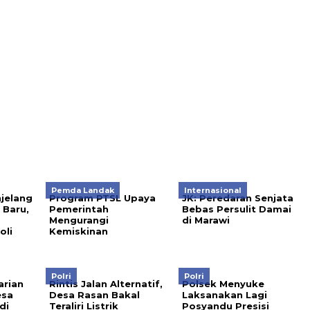
Pemda Landak
Internasional
njelang
Program PTSL Upaya
JK: Peredaran Senjata
 Baru,
Pemerintah
Bebas Persulit Damai
Mengurangi
di Marawi
oli
Kemiskinan
Polri
Polri
arian
Rintis Jalan Alternatif,
Polsek Menyuke
esa
Desa Rasan Bakal
Laksanakan Lagi
di
Teraliri Listrik
Posyandu Presisi