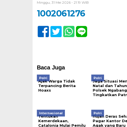
Minggu, 31 Mei 2026 - 21:19 WIB
1002061276
Baca Juga
Polri
Polri
Ajak Warga Tidak
Jaga Situasi Me
Terpancing Berita
Natal dan Tahun
Hoaxs
Polsek Ngabang
Tingkatkan Patr
Internasional
Polri
Tentukan
Hujan Deras Seh
Kemerdekaan,
Pagar Kantor D
Catalonia Mulai Pemilu
Agak yang Baru 