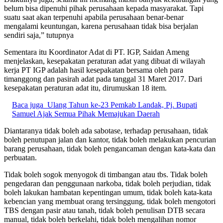
belum bisa dipenuhi pihak perusahaan kepada masyarakat. Tapi
suatu saat akan terpenuhi apabila perusahaan benar-benar
mengalami keuntungan, karena perusahaan tidak bisa berjalan
sendiri saja,” tutupnya
Sementara itu Koordinator Adat di PT. IGP, Saidan Ameng
menjelaskan, kesepakatan peraturan adat yang dibuat di wilayah
kerja PT IGP adalah hasil kesepakatan bersama oleh para
timanggong dan pasirah adat pada tanggal 31 Maret 2017. Dari
kesepakatan peraturan adat itu, dirumuskan 18 item.
Baca juga
Ulang Tahun ke-23 Pemkab Landak, Pj. Bupati
Samuel Ajak Semua Pihak Memajukan Daerah
Diantaranya tidak boleh ada sabotase, terhadap perusahaan, tidak
boleh penutupan jalan dan kantor, tidak boleh melakukan pencurian
barang perusahaan, tidak boleh pengancaman dengan kata-kata dan
perbuatan.
Tidak boleh sogok menyogok di timbangan atau tbs. Tidak boleh
pengedaran dan penggunaan narkoba, tidak boleh perjudian, tidak
boleh lakukan hambatan kepentingan umum, tidak boleh kata-kata
kebencian yang membuat orang tersinggung, tidak boleh mengotori
TBS dengan pasir atau tanah, tidak boleh penulisan DTB secara
manual, tidak boleh berkelahi, tidak boleh mengalihan nomor