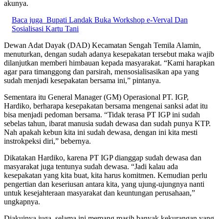
akunya.
Baca juga
Bupati Landak Buka Workshop e-Verval Dan
Sosialisasi Kartu Tani
Dewan Adat Dayak (DAD) Kecamatan Sengah Temila Alamin,
menuturkan, dengan sudah adanya kesepakatan tersebut maka wajib
dilanjutkan memberi himbauan kepada masyarakat. “Kami harapkan
agar para timanggong dan parsirah, mensosialisasikan apa yang
sudah menjadi kesepakatan bersama ini,” pintanya.
Sementara itu General Manager (GM) Operasional PT. IGP,
Hardiko, berharapa kesepakatan bersama mengenai sanksi adat itu
bisa menjadi pedoman bersama. “Tidak terasa PT IGP ini sudah
sebelas tahun, ibarat manusia sudah dewasa dan sudah punya KTP.
Nah apakah kebun kita ini sudah dewasa, dengan ini kita mesti
instrokpeksi diri,” bebernya.
Dikatakan Hardiko, karena PT IGP dianggap sudah dewasa dan
masyarakat juga tentunya sudah dewasa. “Jadi kalau ada
kesepakatan yang kita buat, kita harus komitmen. Kemudian perlu
pengertian dan keseriusan antara kita, yang ujung-ujungnya nanti
untuk kesejahteraan masyarakat dan keuntungan perusahaan,”
ungkapnya.
Diakuinya juga, selama ini memang masih banyak kekurangan yang