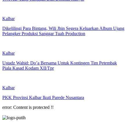
Kalbar
Dikelilingi Para Bintang, Wili Jhin Segera Keluarkan Album Ujang
Pelangker Produksi Sanggar Tuah Production
Kalbar
Ustadz Wahid: Do’a Bersama Untuk Kontingen Tim Petembak
Piala Kasad Kodam XII/Tpr
Kalbar
PKK Provinsi Kalbar Ikuti Parede Nusantara
error:
Content is protected !!