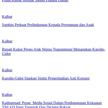
Polda Kalbar Bentuk Satgas Pilkada Damai‎
Kalbar
Sambas Perkuat Perlindungan Kepada Perempuan dan Anak
Kalbar
Bupati Kulon Progo Ajak Warga Transmigrasi Menangkan Karolin-
Gidot
Kalbar
Karolin-Gidot Siapkan Sistim Pemerintahan Anti Korupsi
Kalbar
Kadispenad: Peran Media Sosial Dalam Pembangunan Kekuatan
TNI AD Yang Tangguh Dan Dicintai Rakyat