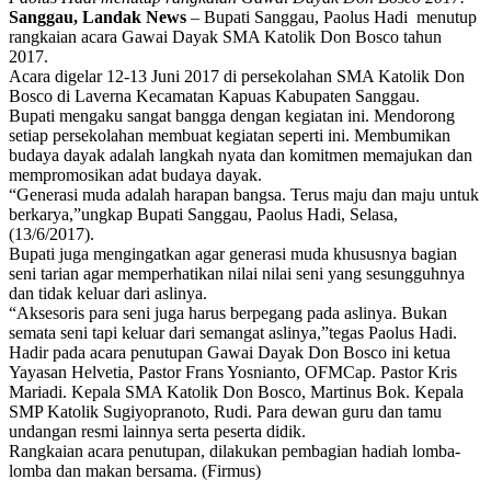
Sanggau, Landak News
– Bupati Sanggau, Paolus Hadi menutup
rangkaian acara Gawai Dayak SMA Katolik Don Bosco tahun
2017.
Acara digelar 12-13 Juni 2017 di persekolahan SMA Katolik Don
Bosco di Laverna Kecamatan Kapuas Kabupaten Sanggau.
Bupati mengaku sangat bangga dengan kegiatan ini. Mendorong
setiap persekolahan membuat kegiatan seperti ini. Membumikan
budaya dayak adalah langkah nyata dan komitmen memajukan dan
mempromosikan adat budaya dayak.
“Generasi muda adalah harapan bangsa. Terus maju dan maju untuk
berkarya,”ungkap Bupati Sanggau, Paolus Hadi, Selasa,
(13/6/2017).
Bupati juga mengingatkan agar generasi muda khususnya bagian
seni tarian agar memperhatikan nilai nilai seni yang sesungguhnya
dan tidak keluar dari aslinya.
“Aksesoris para seni juga harus berpegang pada aslinya. Bukan
semata seni tapi keluar dari semangat aslinya,”tegas Paolus Hadi.
Hadir pada acara penutupan Gawai Dayak Don Bosco ini ketua
Yayasan Helvetia, Pastor Frans Yosnianto, OFMCap. Pastor Kris
Mariadi. Kepala SMA Katolik Don Bosco, Martinus Bok. Kepala
SMP Katolik Sugiyopranoto, Rudi. Para dewan guru dan tamu
undangan resmi lainnya serta peserta didik.
Rangkaian acara penutupan, dilakukan pembagian hadiah lomba-
lomba dan makan bersama. (Firmus)