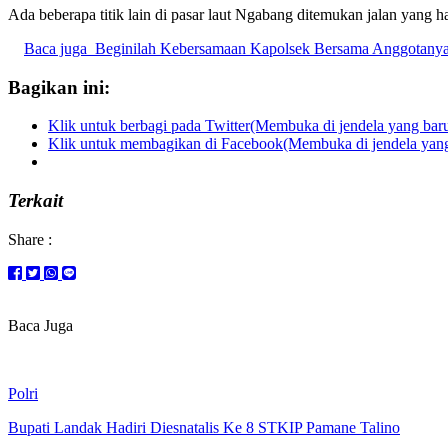
Ada beberapa titik lain di pasar laut Ngabang ditemukan jalan yang h
Baca juga
Beginilah Kebersamaan Kapolsek Bersama Anggotany
Bagikan ini:
Klik untuk berbagi pada Twitter(Membuka di jendela yang bar
Klik untuk membagikan di Facebook(Membuka di jendela yang
Terkait
Share :
Baca Juga
Polri
Bupati Landak Hadiri Diesnatalis Ke 8 STKIP Pamane Talino