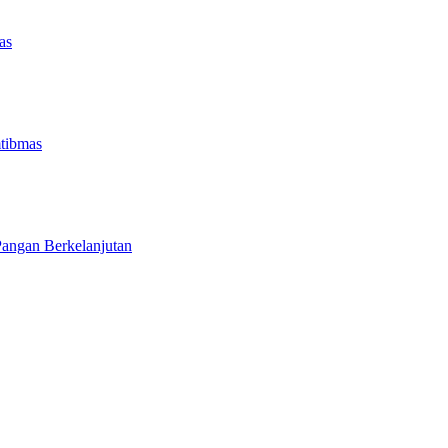
as
tibmas
angan Berkelanjutan