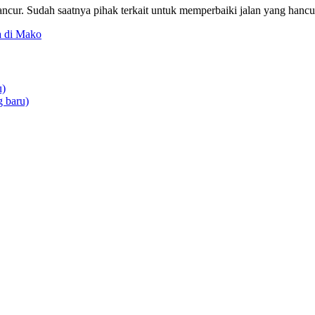
ancur. Sudah saatnya pihak terkait untuk memperbaiki jalan yang hancu
a di Mako
u)
 baru)