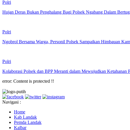
Polri
Hujan Deras Bukan Penghalang Bagi Polsek Ngabang Dalam Bertug
Polri
Ngobrol Bersama Warga, Personil Polsek Sampaikan Himbauan Kam
Polri
Kolaborasi Polsek dan BPP Meranti dalam Mewujudkan Ketahanan P
error:
Content is protected !!
Navigasi :
Home
Kab Landak
Pemda Landak
Kalbar