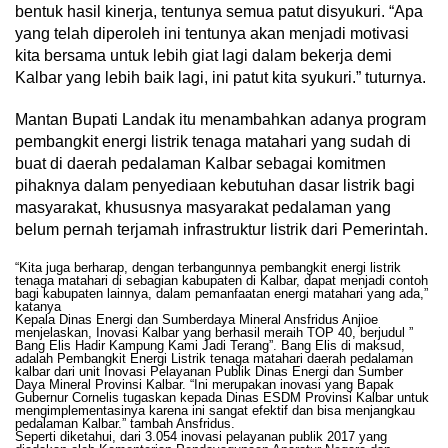
bentuk hasil kinerja, tentunya semua patut disyukuri. “Apa
yang telah diperoleh ini tentunya akan menjadi motivasi
kita bersama untuk lebih giat lagi dalam bekerja demi
Kalbar yang lebih baik lagi, ini patut kita syukuri.” tuturnya.
Mantan Bupati Landak itu menambahkan adanya program
pembangkit energi listrik tenaga matahari yang sudah di
buat di daerah pedalaman Kalbar sebagai komitmen
pihaknya dalam penyediaan kebutuhan dasar listrik bagi
masyarakat, khususnya masyarakat pedalaman yang
belum pernah terjamah infrastruktur listrik dari Pemerintah.
“Kita juga berharap, dengan terbangunnya pembangkit energi listrik
tenaga matahari di sebagian kabupaten di Kalbar, dapat menjadi contoh
bagi kabupaten lainnya, dalam pemanfaatan energi matahari yang ada,”
katanya
Kepala Dinas Energi dan Sumberdaya Mineral Ansfridus Anjioe
menjelaskan, Inovasi Kalbar yang berhasil meraih TOP 40, berjudul ”
Bang Elis Hadir Kampung Kami Jadi Terang”. Bang Elis di maksud,
adalah Pembangkit Energi Listrik tenaga matahari daerah pedalaman
kalbar dari unit Inovasi Pelayanan Publik Dinas Energi dan Sumber
Daya Mineral Provinsi Kalbar. “Ini merupakan inovasi yang Bapak
Gubernur Cornelis tugaskan kepada Dinas ESDM Provinsi Kalbar untuk
mengimplementasinya karena ini sangat efektif dan bisa menjangkau
pedalaman Kalbar.” tambah Ansfridus.
Seperti diketahui, dari 3.054 inovasi pelayanan publik 2017 yang