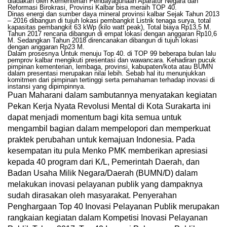
diadakan oleh Kementerian Pendayagunaan Aparatur Negara dan
Reformasi Birokrasi, Provinsi Kalbar bisa meraih TOP 40.
Dinas energi dan sumber daya mineral provinsi kalbar Sejak Tahun 2013
– 2016 dibangun di tujuh lokasi pembangkit Listrik tenaga surya, total
kapasitas pembangkit 63 kWp (kilo watt peak), Total biaya Rp13,5 M.
Tahun 2017 rencana dibangun di empat lokasi dengan anggaran Rp10,6
M. Sedangkan Tahun 2018 direncanakan dibangun di tujuh lokasi
dengan anggaran Rp23 M.
Dalam prosesnya Untuk menuju Top 40. di TOP 99 beberapa bulan lalu
pemprov kalbar mengikuti presentasi dan wawancara. Kehadiran pucuk
pimpinan kementerian, lembaga, provinsi, kabupaten/kota atau BUMN
dalam presentasi merupakan nilai lebih. Sebab hal itu menunjukkan
komitmen dari pimpinan tertinggi serta pemahaman terhadap inovasi di
instansi yang dipimpinnya.
Puan Maharani dalam sambutannya menyatakan kegiatan
Pekan Kerja Nyata Revolusi Mental di Kota Surakarta ini
dapat menjadi momentum bagi kita semua untuk
mengambil bagian dalam mempelopori dan memperkuat
praktek perubahan untuk kemajuan Indonesia. Pada
kesempatan itu pula Menko PMK memberikan apresiasi
kepada 40 program dari K/L, Pemerintah Daerah, dan
Badan Usaha Milik Negara/Daerah (BUMN/D) dalam
melakukan inovasi pelayanan publik yang dampaknya
sudah dirasakan oleh masyarakat. Penyerahan
Penghargaan Top 40 Inovasi Pelayanan Publik merupakan
rangkaian kegiatan dalam Kompetisi Inovasi Pelayanan