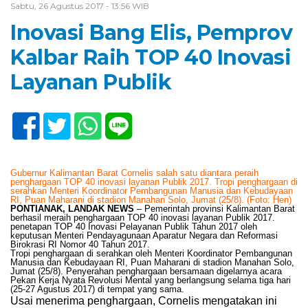
Sabtu, 26 Agustus 2017 - 13:56 WIB
Inovasi Bang Elis, Pemprov
Kalbar Raih TOP 40 Inovasi
Layanan Publik
Gubernur Kalimantan Barat Cornelis salah satu diantara peraih
penghargaan TOP 40 inovasi layanan Publik 2017. Tropi penghargaan di
serahkan Menteri Koordinator Pembangunan Manusia dan Kebudayaan
RI, Puan Maharani di stadion Manahan Solo, Jumat (25/8). (Foto: Hen)
PONTIANAK, LANDAK NEWS
– Pemerintah provinsi Kalimantan Barat
berhasil meraih penghargaan TOP 40 inovasi layanan Publik 2017.
penetapan TOP 40 Inovasi Pelayanan Publik Tahun 2017 oleh
keputusan Menteri Pendayagunaan Aparatur Negara dan Reformasi
Birokrasi RI Nomor 40 Tahun 2017.
Tropi penghargaan di serahkan oleh Menteri Koordinator Pembangunan
Manusia dan Kebudayaan RI, Puan Maharani di stadion Manahan Solo,
Jumat (25/8). Penyerahan penghargaan bersamaan digelarnya acara
Pekan Kerja Nyata Revolusi Mental yang berlangsung selama tiga hari
(25-27 Agustus 2017) di tempat yang sama.
Usai menerima penghargaan, Cornelis mengatakan ini