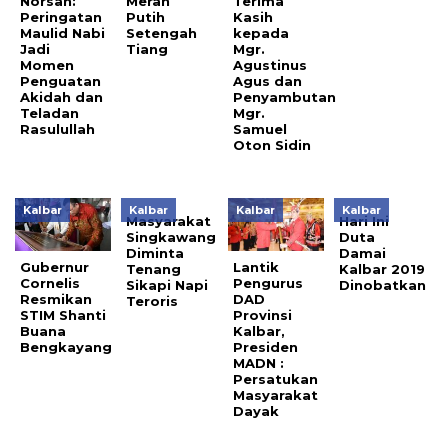
Norsan:
Merah
Terima
Peringatan
Putih
Kasih
Maulid Nabi
Setengah
kepada
Jadi
Tiang
Mgr.
Momen
Agustinus
Penguatan
Agus dan
Akidah dan
Penyambutan
Teladan
Mgr.
Rasulullah
Samuel
Oton Sidin
Kalbar
Kalbar
Kalbar
Kalbar
Masyarakat
Hari Ini
Singkawang
Duta
Diminta
Damai
Gubernur
Lantik
Tenang
Kalbar 2019
Cornelis
Pengurus
Sikapi Napi
Dinobatkan
Resmikan
DAD
Teroris
STIM Shanti
Provinsi
Buana
Kalbar,
Bengkayang
Presiden
MADN :
Persatukan
Masyarakat
Dayak