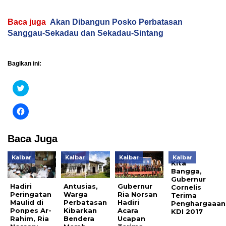
Baca juga
Akan Dibangun Posko Perbatasan
Sanggau-Sekadau dan Sekadau-Sintang
Bagikan ini:
Klik
untuk
berbagi
pada
Klik
Twitter(Membuka
untuk
di
membagikan
jendela
di
yang
Facebook(Membuka
Baca Juga
baru)
di
jendela
yang
Kalbar
Kalbar
Kalbar
Kalbar
baru)
Kita
Bangga,
Gubernur
Hadiri
Antusias,
Gubernur
Cornelis
Peringatan
Warga
Ria Norsan
Terima
Maulid di
Perbatasan
Hadiri
Penghargaaan
Ponpes Ar-
Kibarkan
Acara
KDI 2017
Rahim, Ria
Bendera
Ucapan