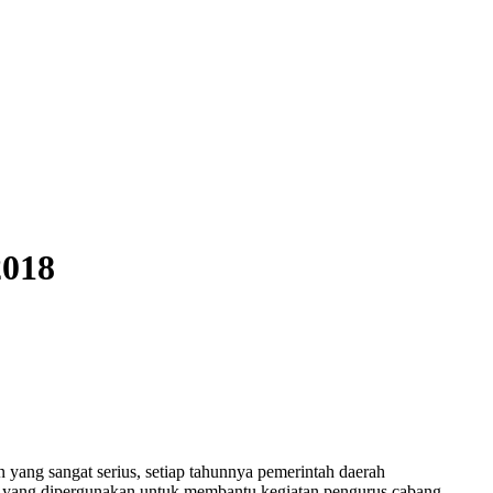
2018
yang sangat serius, setiap tahunnya pemerintah daerah
h) yang dipergunakan untuk membantu kegiatan pengurus cabang