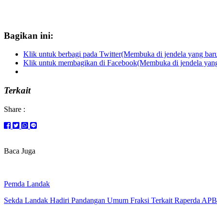
Bagikan ini:
Klik untuk berbagi pada Twitter(Membuka di jendela yang bar
Klik untuk membagikan di Facebook(Membuka di jendela yang
Terkait
Share :
Baca Juga
Pemda Landak
Sekda Landak Hadiri Pandangan Umum Fraksi Terkait Raperda AP