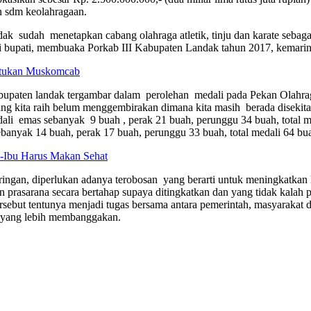
an sdm keolahragaan.
ak sudah menetapkan cabang olahraga atletik, tinju dan karate seba
li bupati, membuaka Porkab III Kabupaten Landak tahun 2017, kemarin
ntukan Muskomcab
bupaten landak tergambar dalam perolehan medali pada Pekan Olahrag
ang kita raih belum menggembirakan dimana kita masih berada disekit
edali emas sebanyak 9 buah , perak 21 buah, perunggu 34 buah, total m
anyak 14 buah, perak 17 buah, perunggu 33 buah, total medali 64 buah
bu-Ibu Harus Makan Sehat
ringan, diperlukan adanya terobosan yang berarti untuk meningkatkan kom
an prasarana secara bertahap supaya ditingkatkan dan yang tidak kalah
sebut tentunya menjadi tugas bersama antara pemerintah, masyarakat d
k yang lebih membanggakan.