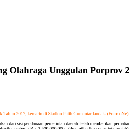
ang Olahraga Unggulan Porprov 
 Tahun 2017, kemarin di Stadion Patih Gumantar landak. (Foto: oNe)
an dari sisi pendanaan pemerintah daerah telah memberikan perhatian 
sikan sebesar Rp. 2.500.000.000,- (dua miliar lima ratus juta rupia