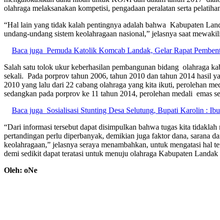
olahraga melaksanakan kompetisi, pengadaan peralatan serta pelatih
“Hal lain yang tidak kalah pentingnya adalah bahwa Kabupaten Land
undang-undang sistem keolahragaan nasional,” jelasnya saat mewaki
Baca juga
Pemuda Katolik Komcab Landak, Gelar Rapat Pembe
Salah satu tolok ukur keberhasilan pembangunan bidang olahraga ka
sekali. Pada porprov tahun 2006, tahun 2010 dan tahun 2014 hasil y
2010 yang lalu dari 22 cabang olahraga yang kita ikuti, perolehan m
sedangkan pada porprov ke 11 tahun 2014, perolehan medali emas seb
Baca juga
Sosialisasi Stunting Desa Selutung, Bupati Karolin : I
“Dari informasi tersebut dapat disimpulkan bahwa tugas kita tidaklah 
pertandingan perlu diperbanyak, demikian juga faktor dana, sarana d
keolahragaan,” jelasnya seraya menambahkan, untuk mengatasi hal ter
demi sedikit dapat teratasi untuk menuju olahraga Kabupaten Landa
Oleh: oNe