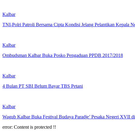
Kalbar
TNI-Polri Patroli Bersama Cipta Kondisi Jelang Pelantikan Kepala N
Kalbar
Ombudsman Kalbar Buka Posko Pengaduan PPDB 2017/2018
Kalbar
4 Bulan PT SBI Belum Bayar TBS Petani
Kalbar
Wagub Kalbar Buka Festival Budaya Paradje’ Pesaka Negeri XVII d
error:
Content is protected !!