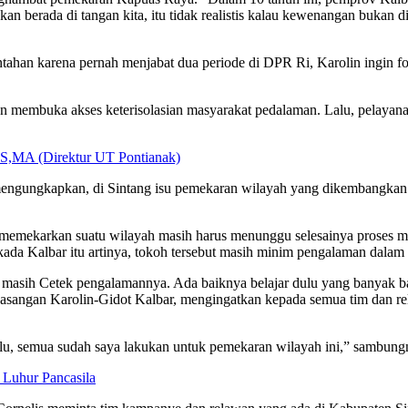
kan berada di tangan kita, itu tidak realistis kalau kewenangan bukan 
ntahan karena pernah menjabat dua periode di DPR Ri, Karolin ingin f
n membuka akses keterisolasian masyarakat pedalaman. Lalu, pelayan
SS,MA (Direktur UT Pontianak)
ngungkapkan, di Sintang isu pemekaran wilayah yang dikembangkan ol
emekarkan suatu wilayah masih harus menunggu selesainya proses mo
kada Kalbar itu artinya, tokoh tersebut masih minim pengalaman dalam
i masih Cetek pengalamannya. Ada baiknya belajar dulu yang banyak ba
pasangan Karolin-Gidot Kalbar, mengingatkan kepada semua tim dan r
alu, semua sudah saya lakukan untuk pemekaran wilayah ini,” sambung
 Luhur Pancasila