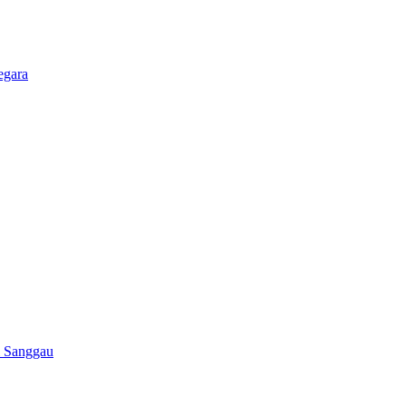
egara
i Sanggau