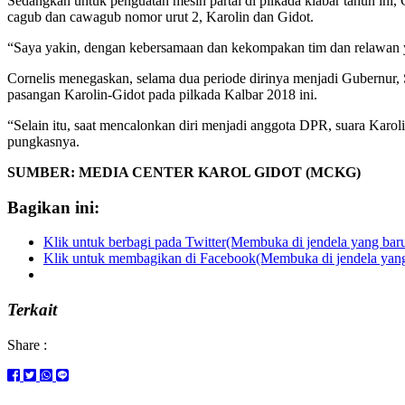
Sedangkan untuk penguatan mesin partai di pilkada klabar tahun in
cagub dan cawagub nomor urut 2, Karolin dan Gidot.
“Saya yakin, dengan kebersamaan dan kekompakan tim dan relawan y
Cornelis menegaskan, selama dua periode dirinya menjadi Gubernur, 
pasangan Karolin-Gidot pada pilkada Kalbar 2018 ini.
“Selain itu, saat mencalonkan diri menjadi anggota DPR, suara Karoli
pungkasnya.
SUMBER: MEDIA CENTER KAROL GIDOT (MCKG)
Bagikan ini:
Klik untuk berbagi pada Twitter(Membuka di jendela yang bar
Klik untuk membagikan di Facebook(Membuka di jendela yang
Terkait
Share :