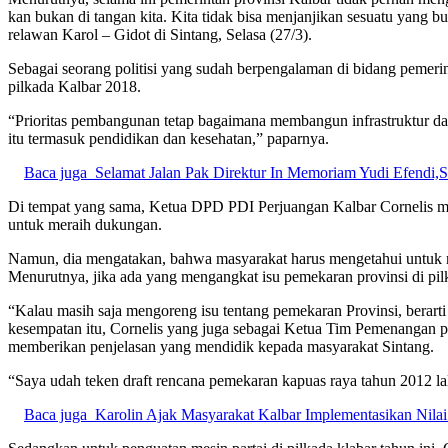
kan bukan di tangan kita. Kita tidak bisa menjanjikan sesuatu yang bu
relawan Karol – Gidot di Sintang, Selasa (27/3).
Sebagai seorang politisi yang sudah berpengalaman di bidang pemeri
pilkada Kalbar 2018.
“Prioritas pembangunan tetap bagaimana membangun infrastruktur da
itu termasuk pendidikan dan kesehatan,” paparnya.
Baca juga
Selamat Jalan Pak Direktur In Memoriam Yudi Efendi,
Di tempat yang sama, Ketua DPD PDI Perjuangan Kalbar Cornelis me
untuk meraih dukungan.
Namun, dia mengatakan, bahwa masyarakat harus mengetahui untuk m
Menurutnya, jika ada yang mengangkat isu pemekaran provinsi di pil
“Kalau masih saja mengoreng isu tentang pemekaran Provinsi, berart
kesempatan itu, Cornelis yang juga sebagai Ketua Tim Pemenangan 
memberikan penjelasan yang mendidik kepada masyarakat Sintang.
“Saya udah teken draft rencana pemekaran kapuas raya tahun 2012 l
Baca juga
Karolin Ajak Masyarakat Kalbar Implementasikan Nilai