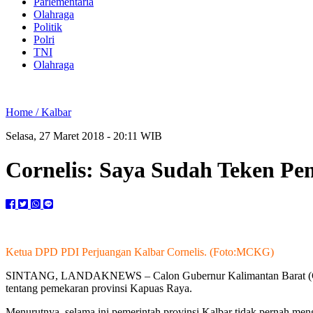
Parlementaria
Olahraga
Politik
Polri
TNI
Olahraga
Home /
Kalbar
Selasa, 27 Maret 2018 - 20:11 WIB
Cornelis: Saya Sudah Teken Pe
Ketua DPD PDI Perjuangan Kalbar Cornelis. (Foto:MCKG)
SINTANG, LANDAKNEWS – Calon Gubernur Kalimantan Barat (Cagub Ka
tentang pemekaran provinsi Kapuas Raya.
Menurutnya, selama ini pemerintah provinsi Kalbar tidak pernah me