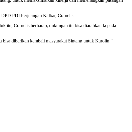
 Sintang, untuk memaksimalkan kinerja dan memenangkan pasangan
a DPD PDI Perjuangan Kalbar, Cornelis.
k itu, Cornelis berharap, dukungan itu bisa diarahkan kepada
ga bisa diberikan kembali masyarakat Sintang untuk Karolin,”