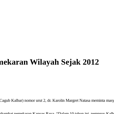
mekaran Wilayah Sejak 2012
lbar) nomor urut 2, dr. Karolin Margret Natasa meminta masyarakat
nghambat pemekaran Kapuas Raya. “Dalam 10 tahun ini, pemprov Kalba