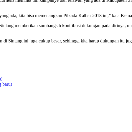
i, Cornelis meminta tim kampanye dan relawan yang ada di Kabupaten
ang ada, kita bisa memenangkan Pilkada Kalbar 2018 ini,” kata Ketu
Sintang memberikan sumbangsih kontribusi dukungan pada dirinya, untu
n di Sintang ini juga cukup besar, sehingga kita harap dukungan itu ju
u)
 baru)