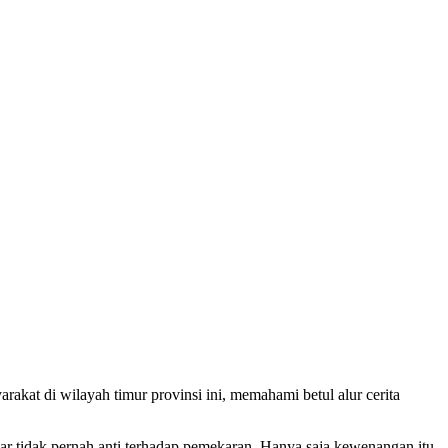
 di wilayah timur provinsi ini, memahami betul alur cerita
r tidak pernah anti terhadap pemekaran. Hanya saja kewenangan itu