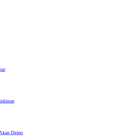
bar
iskinan
i Akan Demo