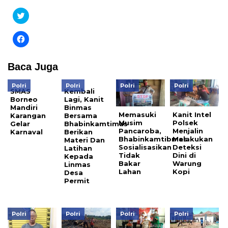
Klik
untuk
berbagi
pada
Klik
Twitter(Membuka
untuk
di
membagikan
jendela
di
yang
Facebook(Membuka
Baca Juga
baru)
di
jendela
yang
Polri
Polri
Polri
Polri
baru)
SMAS
Kembali
Borneo
Lagi, Kanit
Mandiri
Binmas
Memasuki
Kanit Intel
Karangan
Bersama
Musim
Polsek
Gelar
Bhabinkamtimas
Pancaroba,
Menjalin
Karnaval
Berikan
Bhabinkamtibmas
Melakukan
Materi Dan
Sosialisasikan
Deteksi
Latihan
Tidak
Dini di
Kepada
Bakar
Warung
Linmas
Lahan
Kopi
Desa
Permit
Polri
Polri
Polri
Polri