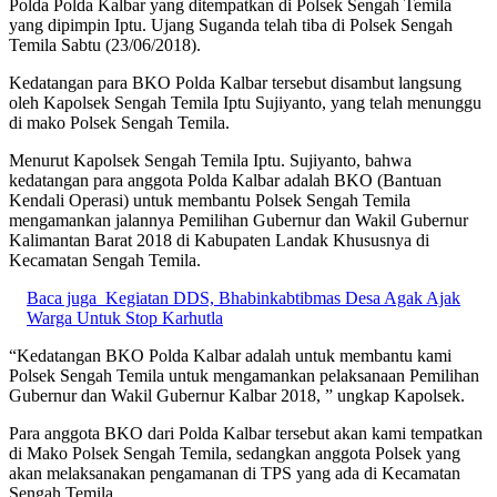
Polda Polda Kalbar yang ditempatkan di Polsek Sengah Temila
yang dipimpin Iptu. Ujang Suganda telah tiba di Polsek Sengah
Temila Sabtu (23/06/2018).
Kedatangan para BKO Polda Kalbar tersebut disambut langsung
oleh Kapolsek Sengah Temila Iptu Sujiyanto, yang telah menunggu
di mako Polsek Sengah Temila.
Menurut Kapolsek Sengah Temila Iptu. Sujiyanto, bahwa
kedatangan para anggota Polda Kalbar adalah BKO (Bantuan
Kendali Operasi) untuk membantu Polsek Sengah Temila
mengamankan jalannya Pemilihan Gubernur dan Wakil Gubernur
Kalimantan Barat 2018 di Kabupaten Landak Khususnya di
Kecamatan Sengah Temila.
Baca juga
Kegiatan DDS, Bhabinkabtibmas Desa Agak Ajak
Warga Untuk Stop Karhutla
“Kedatangan BKO Polda Kalbar adalah untuk membantu kami
Polsek Sengah Temila untuk mengamankan pelaksanaan Pemilihan
Gubernur dan Wakil Gubernur Kalbar 2018, ” ungkap Kapolsek.
Para anggota BKO dari Polda Kalbar tersebut akan kami tempatkan
di Mako Polsek Sengah Temila, sedangkan anggota Polsek yang
akan melaksanakan pengamanan di TPS yang ada di Kecamatan
Sengah Temila.