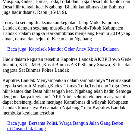
Muspika,Kades ,Tomas,Toda,Todat dan Toga Desa hilir kantor dan
Desa hilir tengah kec. Ngabang, Bhabinkamtibmas dan Babinsa
juga hadir disana, Rabu (16/1/19).
Ternyata sedang dilaksanakan kegiatan Tatap Muka Kapolres
Landak dengan segenap muspika dan Tokoh-Tokoh Kabupaten
Landak dalam rangka Harkamtibmas menjelang Pemilu 2019 yang
aman, damai dan sejuk di Kecamatan Ngabang.
Baca juga
Kapolsek Mandor Gelar Anev Kinerja Bulanan
Hadir dalam kegiatan tersebut Kapolres Landak AKBP Bowo Gede
Imantio, S.iK., M.H.,Kasat Binmas AKP Shandy Suawa, S.iK., dan
anggota Sat Binmas Polres Landak
Kapolres Landak Menyampaikan dalam sambutannya “Terimakasih
kepada seluruh Muspika,Kades ,Tomas,Toda,Todat dan Toga Desa
hilir kantor dan Desa hilir tengah kec. Ngabang telah hadir, Semoga
dengan adanya kegiatan TAPKA ini, seluruh elemen masyarakat
dapat bersinergi dalam menjaga Kamtibmas di wilayah Kabupaten
Landak khususnya Kecamatan Ngabang,” ujar Kapolres Landak
membuka kegiatan tersebut
Baca juga
Bersama Polisi, Warga Bangun Jalan Gang Beton
di Dusun Pak Liung