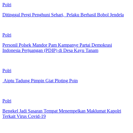
Polri
Ditinggal Pergi Penghuni Sehari, Pelaku Berhasil Bobol Jendela
Polri
Personil Polsek Mandor Pam Kampanye Partai Demokrasi
Indonesia Perjuangan (PDIP) di Desa Kayu Tanam
Polri
Aiptu Tadung Pimpin Giat Ploting Poin
Polri
Bengkel Jadi Sasaran Tempat Menempelkan Maklumat Kapolri
Terkait Virus Covid-19