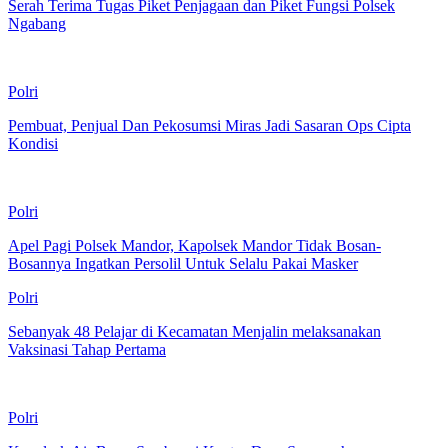
Serah Terima Tugas Piket Penjagaan dan Piket Fungsi Polsek
Ngabang
Polri
Pembuat, Penjual Dan Pekosumsi Miras Jadi Sasaran Ops Cipta
Kondisi
Polri
Apel Pagi Polsek Mandor, Kapolsek Mandor Tidak Bosan-
Bosannya Ingatkan Persolil Untuk Selalu Pakai Masker
Polri
Sebanyak 48 Pelajar di Kecamatan Menjalin melaksanakan
Vaksinasi Tahap Pertama
Polri