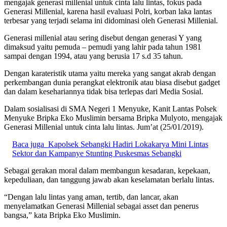
mengajak generasi millenial untuk cinta lalu lintas, fokus pada
Generasi Millenial, karena hasil evaluasi Polri, korban laka lantas
terbesar yang terjadi selama ini didominasi oleh Generasi Millenial.
Generasi millenial atau sering disebut dengan generasi Y yang
dimaksud yaitu pemuda – pemudi yang lahir pada tahun 1981
sampai dengan 1994, atau yang berusia 17 s.d 35 tahun.
Dengan karateristik utama yaitu mereka yang sangat akrab dengan
perkembangan dunia perangkat elektronik atau biasa disebut gadget
dan dalam kesehariannya tidak bisa terlepas dari Media Sosial.
Dalam sosialisasi di SMA Negeri 1 Menyuke, Kanit Lantas Polsek
Menyuke Bripka Eko Muslimin bersama Bripka Mulyoto, mengajak
Generasi Millenial untuk cinta lalu lintas. Jum’at (25/01/2019).
Baca juga
Kapolsek Sebangki Hadiri Lokakarya Mini Lintas
Sektor dan Kampanye Stunting Puskesmas Sebangki
Sebagai gerakan moral dalam membangun kesadaran, kepekaan,
kepeduliaan, dan tanggung jawab akan keselamatan berlalu lintas.
“Dengan lalu lintas yang aman, tertib, dan lancar, akan
menyelamatkan Generasi Millenial sebagai asset dan penerus
bangsa,” kata Bripka Eko Muslimin.