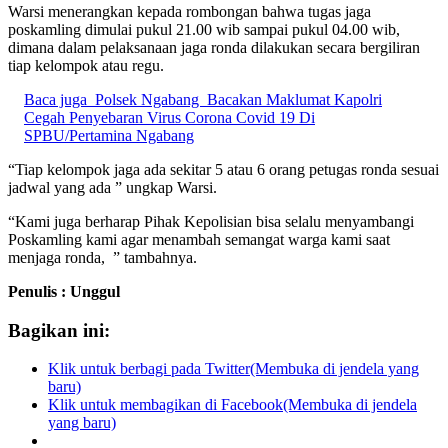
Warsi menerangkan kepada rombongan bahwa tugas jaga
poskamling dimulai pukul 21.00 wib sampai pukul 04.00 wib,
dimana dalam pelaksanaan jaga ronda dilakukan secara bergiliran
tiap kelompok atau regu.
Baca juga
Polsek Ngabang Bacakan Maklumat Kapolri
Cegah Penyebaran Virus Corona Covid 19 Di
SPBU/Pertamina Ngabang
“Tiap kelompok jaga ada sekitar 5 atau 6 orang petugas ronda sesuai
jadwal yang ada ” ungkap Warsi.
“Kami juga berharap Pihak Kepolisian bisa selalu menyambangi
Poskamling kami agar menambah semangat warga kami saat
menjaga ronda, ” tambahnya.
Penulis : Unggul
Bagikan ini:
Klik untuk berbagi pada Twitter(Membuka di jendela yang
baru)
Klik untuk membagikan di Facebook(Membuka di jendela
yang baru)