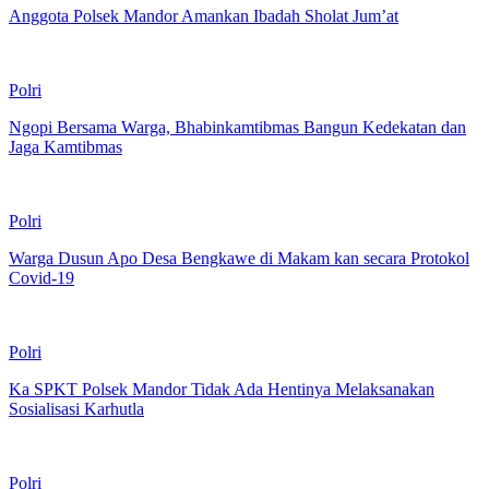
Anggota Polsek Mandor Amankan Ibadah Sholat Jum’at
Polri
Ngopi Bersama Warga, Bhabinkamtibmas Bangun Kedekatan dan
Jaga Kamtibmas
Polri
Warga Dusun Apo Desa Bengkawe di Makam kan secara Protokol
Covid-19
Polri
Ka SPKT Polsek Mandor Tidak Ada Hentinya Melaksanakan
Sosialisasi Karhutla
Polri