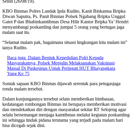
Senin (26/08/19).
KBO Binmas Polres Landak Ipda Rudito, Kanit Binkamsa Bripka
Diwan Saputra, Ps. Panit Binmas Polsek Ngabang Bripka Unggul
Gatot P dan Bhabinkamtibmas Desa Hilir Kantor Bripka Ya’ Hendri
menyambangi poskamling dan jumpai 5 orang yang bertugas jaga
malam saat itu.
“Selamat malam pak, bagaimana situasi lingkungan kita malam ini”
tanya Rudito.
Baca juga
Dalam Bentuk Kepedulian Polri Kepada
Masyarakatnya, Polsek Menjalin Melaksanakan Vaksinasi
Massal Di Puskesmas Untuk Peringati HUT Bhayangkara
Yang Ke 75
Sontak sapaan KBO Binmas dijawab serentak para petugasjaga
ronda malam tersebut.
Dalam kunjungannya tersebut selain memberikan himbauan,
kedatangan rombongan Binmas ini berupaya memberikan motivasi
dan mendekatkan diri dengan masyarakat sekitar RT Selojeng agar
selalu bersemangat menjaga kamtibmas melalui kegiatan poskamling
ini sehingga tindak pidana terutama yang terjadi pada malam hari
bisa dicegah sejak dini.