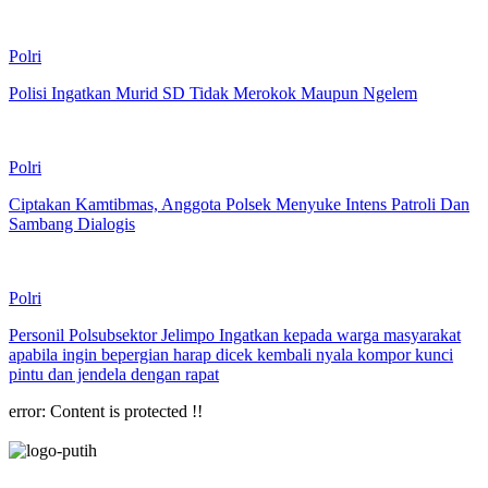
Polri
Polisi Ingatkan Murid SD Tidak Merokok Maupun Ngelem
Polri
Ciptakan Kamtibmas, Anggota Polsek Menyuke Intens Patroli Dan
Sambang Dialogis
Polri
Personil Polsubsektor Jelimpo Ingatkan kepada warga masyarakat
apabila ingin bepergian harap dicek kembali nyala kompor kunci
pintu dan jendela dengan rapat
error:
Content is protected !!