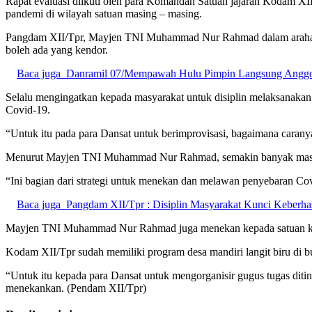
Rapat evaluasi diikuti oleh para Komandan Satuan jajaran Kodam XI
pandemi di wilayah satuan masing – masing.
Pangdam XII/Tpr, Mayjen TNI Muhammad Nur Rahmad dalam arahann
boleh ada yang kendor.
Baca juga
Danramil 07/Mempawah Hulu Pimpin Langsung Anggo
Selalu mengingatkan kepada masyarakat untuk disiplin melaksanakan 
Covid-19.
“Untuk itu pada para Dansat untuk berimprovisasi, bagaimana caran
Menurut Mayjen TNI Muhammad Nur Rahmad, semakin banyak masyara
“Ini bagian dari strategi untuk menekan dan melawan penyebaran Cov
Baca juga
Pangdam XII/Tpr : Disiplin Masyarakat Kunci Keberha
Mayjen TNI Muhammad Nur Rahmad juga menekan kepada satuan kewi
Kodam XII/Tpr sudah memiliki program desa mandiri langit biru di b
“Untuk itu kepada para Dansat untuk mengorganisir gugus tugas diti
menekankan. (Pendam XII/Tpr)