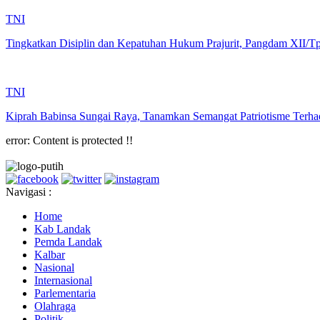
TNI
Tingkatkan Disiplin dan Kepatuhan Hukum Prajurit, Pangdam XII/Tpr
TNI
Kiprah Babinsa Sungai Raya, Tanamkan Semangat Patriotisme Te
error:
Content is protected !!
Navigasi :
Home
Kab Landak
Pemda Landak
Kalbar
Nasional
Internasional
Parlementaria
Olahraga
Politik