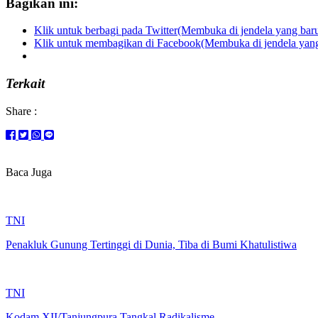
Bagikan ini:
Klik untuk berbagi pada Twitter(Membuka di jendela yang bar
Klik untuk membagikan di Facebook(Membuka di jendela yang
Terkait
Share :
Baca Juga
TNI
Penakluk Gunung Tertinggi di Dunia, Tiba di Bumi Khatulistiwa
TNI
Kodam XII/Tanjungpura Tangkal Radikalisme