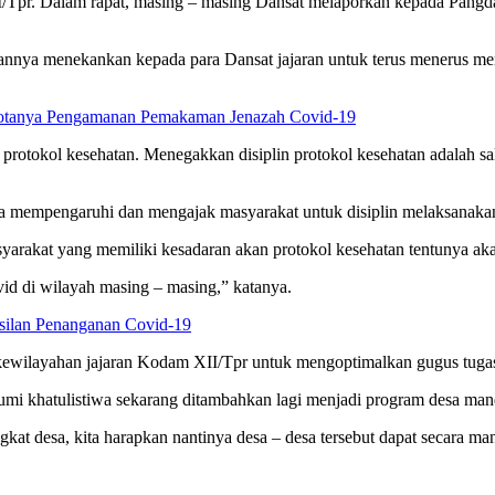
I/Tpr. Dalam rapat, masing – masing Dansat melaporkan kepada Pangd
ya menekankan kepada para Dansat jajaran untuk terus menerus me
tanya Pengamanan Pemakaman Jenazah Covid-19
protokol kesehatan. Menegakkan disiplin protokol kesehatan adalah s
ya mempengaruhi dan mengajak masyarakat untuk disiplin melaksanakan
kat yang memiliki kesadaran akan protokol kesehatan tentunya aka
id di wilayah masing – masing,” katanya.
silan Penanganan Covid-19
layahan jajaran Kodam XII/Tpr untuk mengoptimalkan gugus tugas 
umi khatulistiwa sekarang ditambahkan lagi menjadi program desa man
ngkat desa, kita harapkan nantinya desa – desa tersebut dapat secar