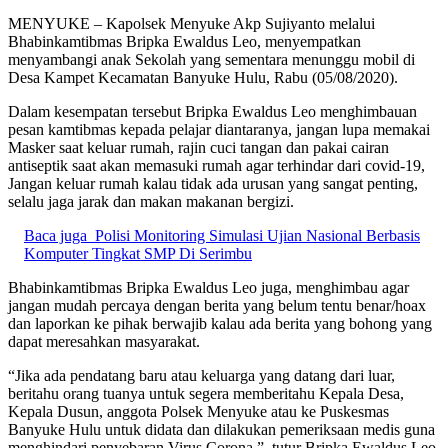
MENYUKE – Kapolsek Menyuke Akp Sujiyanto melalui
Bhabinkamtibmas Bripka Ewaldus Leo, menyempatkan
menyambangi anak Sekolah yang sementara menunggu mobil di
Desa Kampet Kecamatan Banyuke Hulu, Rabu (05/08/2020).
Dalam kesempatan tersebut Bripka Ewaldus Leo menghimbauan
pesan kamtibmas kepada pelajar diantaranya, jangan lupa memakai
Masker saat keluar rumah, rajin cuci tangan dan pakai cairan
antiseptik saat akan memasuki rumah agar terhindar dari covid-19,
Jangan keluar rumah kalau tidak ada urusan yang sangat penting,
selalu jaga jarak dan makan makanan bergizi.
Baca juga
Polisi Monitoring Simulasi Ujian Nasional Berbasis
Komputer Tingkat SMP Di Serimbu
Bhabinkamtibmas Bripka Ewaldus Leo juga, menghimbau agar
jangan mudah percaya dengan berita yang belum tentu benar/hoax
dan laporkan ke pihak berwajib kalau ada berita yang bohong yang
dapat meresahkan masyarakat.
“Jika ada pendatang baru atau keluarga yang datang dari luar,
beritahu orang tuanya untuk segera memberitahu Kepala Desa,
Kepala Dusun, anggota Polsek Menyuke atau ke Puskesmas
Banyuke Hulu untuk didata dan dilakukan pemeriksaan medis guna
menghindari penyebaran Virus Corona ” tutur Bripka Ewaldus Leo.