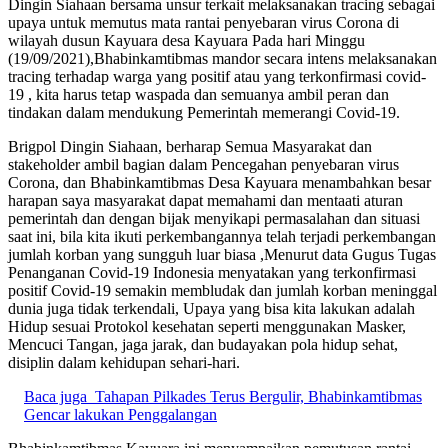
Dingin Siahaan bersama unsur terkait melaksanakan tracing sebagai
upaya untuk memutus mata rantai penyebaran virus Corona di
wilayah dusun Kayuara desa Kayuara Pada hari Minggu
(19/09/2021),Bhabinkamtibmas mandor secara intens melaksanakan
tracing terhadap warga yang positif atau yang terkonfirmasi covid-
19 , kita harus tetap waspada dan semuanya ambil peran dan
tindakan dalam mendukung Pemerintah memerangi Covid-19.
Brigpol Dingin Siahaan, berharap Semua Masyarakat dan
stakeholder ambil bagian dalam Pencegahan penyebaran virus
Corona, dan Bhabinkamtibmas Desa Kayuara menambahkan besar
harapan saya masyarakat dapat memahami dan mentaati aturan
pemerintah dan dengan bijak menyikapi permasalahan dan situasi
saat ini, bila kita ikuti perkembangannya telah terjadi perkembangan
jumlah korban yang sungguh luar biasa ,Menurut data Gugus Tugas
Penanganan Covid-19 Indonesia menyatakan yang terkonfirmasi
positif Covid-19 semakin membludak dan jumlah korban meninggal
dunia juga tidak terkendali, Upaya yang bisa kita lakukan adalah
Hidup sesuai Protokol kesehatan seperti menggunakan Masker,
Mencuci Tangan, jaga jarak, dan budayakan pola hidup sehat,
disiplin dalam kehidupan sehari-hari.
Baca juga
Tahapan Pilkades Terus Bergulir, Bhabinkamtibmas
Gencar lakukan Penggalangan