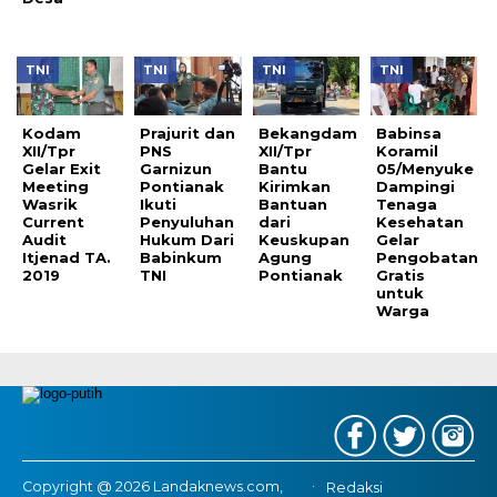
TNI
TNI
TNI
TNI
Kodam
Prajurit dan
Bekangdam
Babinsa
XII/Tpr
PNS
XII/Tpr
Koramil
Gelar Exit
Garnizun
Bantu
05/Menyuke
Meeting
Pontianak
Kirimkan
Dampingi
Wasrik
Ikuti
Bantuan
Tenaga
Current
Penyuluhan
dari
Kesehatan
Audit
Hukum Dari
Keuskupan
Gelar
Itjenad TA.
Babinkum
Agung
Pengobatan
2019
TNI
Pontianak
Gratis
untuk
Warga
Copyright @ 2026 Landaknews.com,
Redaksi