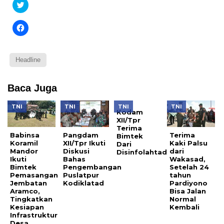
Klik
untuk
berbagi
pada
Klik
Twitter(Membuka
untuk
di
membagikan
jendela
di
yang
Facebook(Membuka
baru)
di
Headline
jendela
yang
baru)
Baca Juga
TNI
TNI
TNI
TNI
Kodam
XII/Tpr
Terima
Babinsa
Pangdam
Terima
Bimtek
Koramil
XII/Tpr Ikuti
Kaki Palsu
Dari
Mandor
Diskusi
dari
Disinfolahtad
Ikuti
Bahas
Wakasad,
Bimtek
Pengembangan
Setelah 24
Pemasangan
Puslatpur
tahun
Jembatan
Kodiklatad
Pardiyono
Aramco,
Bisa Jalan
Tingkatkan
Normal
Kesiapan
Kembali
Infrastruktur
Desa