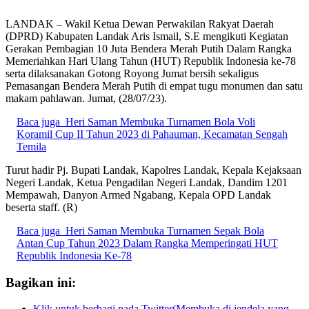
LANDAK – Wakil Ketua Dewan Perwakilan Rakyat Daerah
(DPRD) Kabupaten Landak Aris Ismail, S.E mengikuti Kegiatan
Gerakan Pembagian 10 Juta Bendera Merah Putih Dalam Rangka
Memeriahkan Hari Ulang Tahun (HUT) Republik Indonesia ke-78
serta dilaksanakan Gotong Royong Jumat bersih sekaligus
Pemasangan Bendera Merah Putih di empat tugu monumen dan satu
makam pahlawan. Jumat, (28/07/23).
Baca juga
Heri Saman Membuka Turnamen Bola Voli
Koramil Cup II Tahun 2023 di Pahauman, Kecamatan Sengah
Temila
Turut hadir Pj. Bupati Landak, Kapolres Landak, Kepala Kejaksaan
Negeri Landak, Ketua Pengadilan Negeri Landak, Dandim 1201
Mempawah, Danyon Armed Ngabang, Kepala OPD Landak
beserta staff. (R)
Baca juga
Heri Saman Membuka Turnamen Sepak Bola
Antan Cup Tahun 2023 Dalam Rangka Memperingati HUT
Republik Indonesia Ke-78
Bagikan ini:
Klik untuk berbagi pada Twitter(Membuka di jendela yang