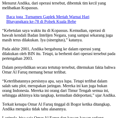
Menurut Andika, dari operasi tersebut, dibentuk tim kecil yang
melibatkan Kopassus.
Baca juga
Turnamen Gaplek Meriah Warnai Hari
Bhayangkara ke-78 di Polsek Kuala Behe
“Kebetulan saya waktu itu di Kopassus. Kemudian, operasi di
bawah kendali Badan Intelijen Negara, yang sampai sekarang juga
masih terus dilakukan. Iya (sinergitas),” katanya.
Pada akhir 2001, Andika bergabung ke dalam operasi yang
dilakukan oleh BIN itu. Tetapi, ia berhenti dari operasi tersebut pada
pertengahan 2003.
Dalam penyelidikan secara tertutup tersebut, ditemukan fakta bahwa
Omar Al Faruq memang benar terlibat.
“Keterlibatannya persisnya apa, saya lupa. Tetapi terlibat dalam
salah satu plot, merupakan jaringan. Mereka ini kan juga bukan
orang Indonesia. Mereka ini orang dari Timur Tengah semua ini,
sehingga akhirnya kita tangkap, kemudian dideportasi,” ujar Andika.
Terkait kenapa Omar Al Faruq tinggal di Bogor ketika ditangkap,
Andika mengaku tidak tahu alasannya.
Lagipula, bisa saja Omar Al Faruq dan kawan-kawan sedang