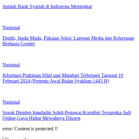
Jumlah Bank Syariah di Indonesia Meningkat
Nasional
Digilir, Janda Muda, Pakaian Seksi: Laporan Media dan Kekerasan
Berbasis Gender
Nasional
Informasi Prakiraan Hilal saat Matahari Terbenam Tanggal 10
Februari 2024 (Penentu Awal Bulan Syakban 1445 H)
Nasional
Sosok Denden Imadudin Soleh,Pegawai Komdigi Tersangka Judi
Online,Gaya Hidup Mewahnya Disorot
error:
Content is protected !!