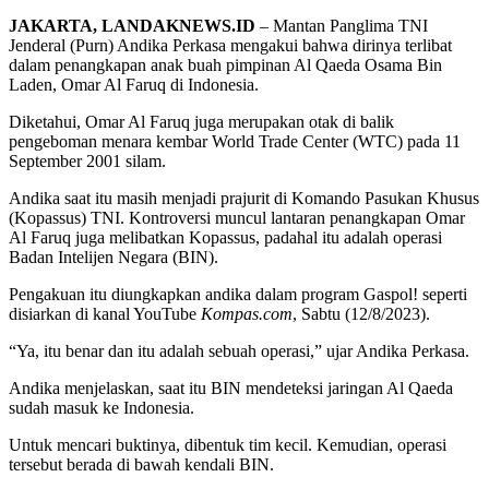
JAKARTA, LANDAKNEWS.ID
– Mantan Panglima TNI
Jenderal (Purn) Andika Perkasa mengakui bahwa dirinya terlibat
dalam penangkapan anak buah pimpinan Al Qaeda Osama Bin
Laden, Omar Al Faruq di Indonesia.
Diketahui, Omar Al Faruq juga merupakan otak di balik
pengeboman menara kembar World Trade Center (WTC) pada 11
September 2001 silam.
Andika saat itu masih menjadi prajurit di Komando Pasukan Khusus
(Kopassus) TNI. Kontroversi muncul lantaran penangkapan Omar
Al Faruq juga melibatkan Kopassus, padahal itu adalah operasi
Badan Intelijen Negara (BIN).
Pengakuan itu diungkapkan andika dalam program Gaspol! seperti
disiarkan di kanal YouTube
Kompas.com
, Sabtu (12/8/2023).
“Ya, itu benar dan itu adalah sebuah operasi,” ujar Andika Perkasa.
Andika menjelaskan, saat itu BIN mendeteksi jaringan Al Qaeda
sudah masuk ke Indonesia.
Untuk mencari buktinya, dibentuk tim kecil. Kemudian, operasi
tersebut berada di bawah kendali BIN.